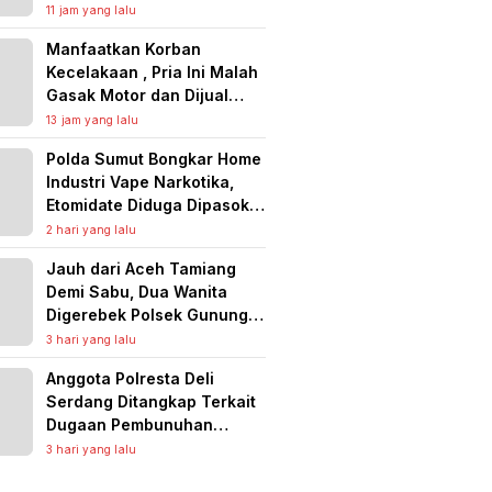
Panjaitan, Polres Asahan
11 jam yang lalu
Ringkus Seorang Pria
Manfaatkan Korban
Kecelakaan , Pria Ini Malah
Gasak Motor dan Dijual
untuk Narkoba serta Judi
13 jam yang lalu
Online
Polda Sumut Bongkar Home
Industri Vape Narkotika,
Etomidate Diduga Dipasok
dari Kamboja
2 hari yang lalu
Jauh dari Aceh Tamiang
Demi Sabu, Dua Wanita
Digerebek Polsek Gunung
Malela di Tempat Hiburan
3 hari yang lalu
Malam, Jaringan Medan
Anggota Polresta Deli
Diburu
Serdang Ditangkap Terkait
Dugaan Pembunuhan
Lansia, Rekaman CCTV
3 hari yang lalu
Jadi Kunci Pengungkapan