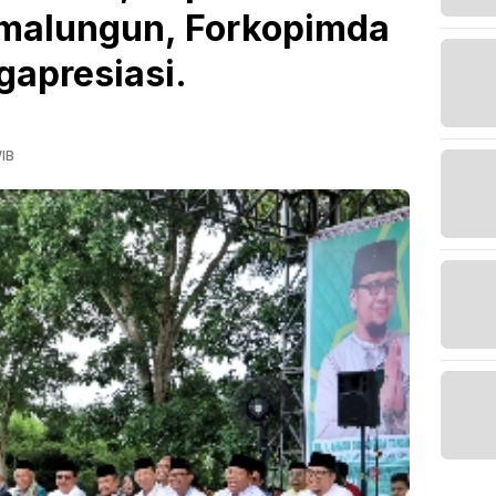
imalungun, Forkopimda
gapresiasi.
WIB