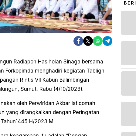
BER
ngun Radiapoh Hasiholan Sinaga bersama
an Forkopimda menghadiri kegiatan Tabligh
pangan Rintis VII Kabun Balimbingan
ungun, Sumut, Rabu (4/10/2023).
anakan oleh Perwiridan Akbar Istiqomah
un yang dirangkaikan dengan Peringatan
Tahun1445 H/2023 M.
cara keagamaan itu adalah “Dengan