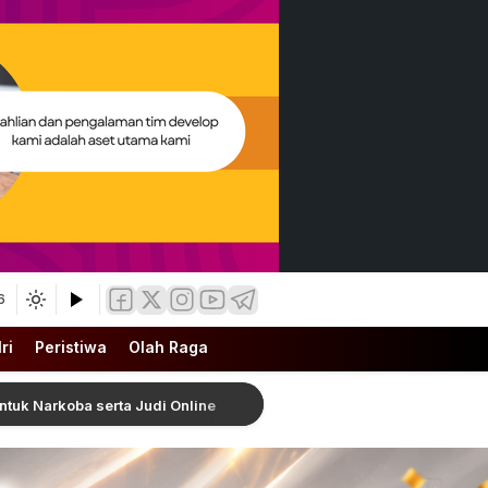
6
ri
Peristiwa
Olah Raga
serta Judi Online
Pemkab Simalungun Percepat Pemuli