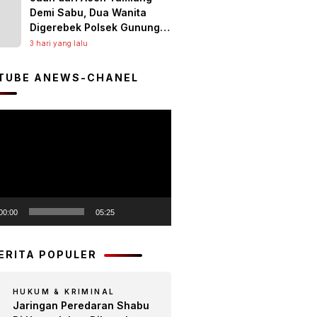
Demi Sabu, Dua Wanita
Digerebek Polsek Gunung
Malela di Tempat Hiburan
3 hari yang lalu
Malam, Jaringan Medan
Diburu
TUBE ANEWS-CHANEL
r
00:00
05:25
BERITA POPULER
HUKUM & KRIMINAL
Jaringan Peredaran Shabu