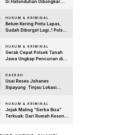
Di Hatonduhan Dibongkar
Polisi, Tiga Pria Diciduk
2
Berantai
HUKUM & KRIMINAL
Belum Kering Pintu Lapas,
Sudah Diborgol Lagi..! Polsek
Bosar Maligas Gas Pol
3
Residivis Narkoba Awal
HUKUM & KRIMINAL
2026, 5 Gram Sabu Disita
Gerak Cepat Polsek Tanah
Jawa Ungkap Pencurian di
Gereja, Pelaku dan Barang
4
Bukti Berhasil Diamankan
DAERAH
Usai Reses Johanes
Sipayung Tinjau Lokasi
Jalan Yang Diusulkan Warga
5
Huta 4. Warga Dorong
HUKUM & KRIMINAL
Perbaikan Jalan Ke
Jejak Maling “Serba Bisa”
Pemakaman dan Pertanian
Terkuak: Dari Rumah Kosong
yang “Memprihatinkan”
hingga Jaringan
Terorganisir, Polsek Bangun
Ringkus 7 Pelaku