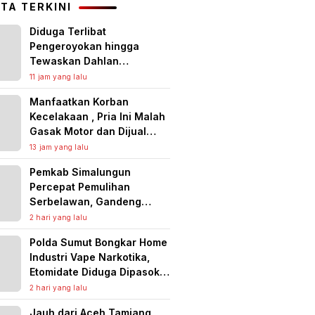
ITA TERKINI
Diduga Terlibat
Pengeroyokan hingga
Tewaskan Dahlan
Panjaitan, Polres Asahan
11 jam yang lalu
Ringkus Seorang Pria
Manfaatkan Korban
Kecelakaan , Pria Ini Malah
Gasak Motor dan Dijual
untuk Narkoba serta Judi
13 jam yang lalu
Online
Pemkab Simalungun
Percepat Pemulihan
Serbelawan, Gandeng
Dunia Usaha Benahi
2 hari yang lalu
Fasilitas Umum dan Siapkan
Polda Sumut Bongkar Home
Solusi Cegah Banjir
Industri Vape Narkotika,
Berulang
Etomidate Diduga Dipasok
dari Kamboja
2 hari yang lalu
Jauh dari Aceh Tamiang