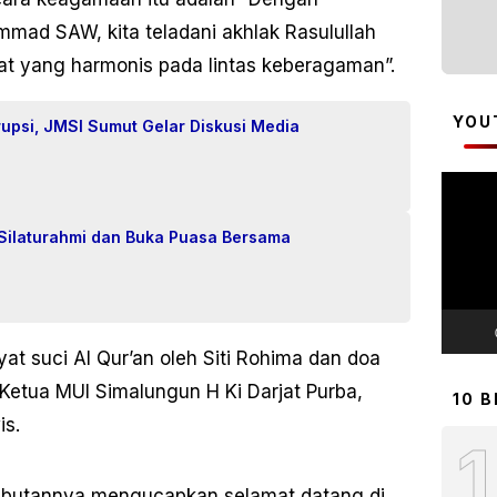
mad SAW, kita teladani akhlak Rasulullah
 yang harmonis pada lintas keberagaman”.
YOU
upsi, JMSI Sumut Gelar Diskusi Media
Pemuta
Video
 Silaturahmi dan Buka Puasa Bersama
t suci Al Qur’an oleh Siti Rohima dan doa
Ketua MUI Simalungun H Ki Darjat Purba,
10 
is.
1
mbutannya mengucapkan selamat datang di