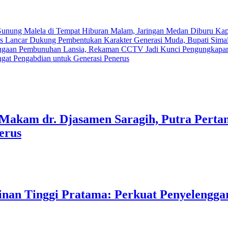
Gunung Malela di Tempat Hiburan Malam, Jaringan Medan Diburu
Kap
as Lancar
Dukung Pembentukan Karakter Generasi Muda, Bupati Simal
t Dugaan Pembunuhan Lansia, Rekaman CCTV Jadi Kunci Pengungkap
ngat Pengabdian untuk Generasi Penerus
akam dr. Djasamen Saragih, Putra Pertam
erus
inan Tinggi Pratama: Perkuat Penyelengg