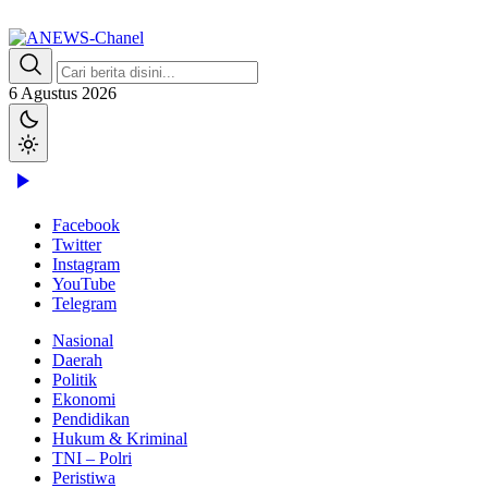
Lewati
ke
konten
ANEWS-Chanel
Independen, Lugas & Inspiratif
6 Agustus 2026
Facebook
Twitter
Instagram
YouTube
Telegram
Nasional
Daerah
Politik
Ekonomi
Pendidikan
Hukum & Kriminal
TNI – Polri
Peristiwa