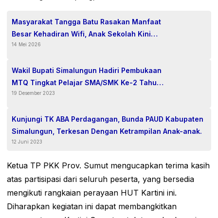
Masyarakat Tangga Batu Rasakan Manfaat
Besar Kehadiran Wifi, Anak Sekolah Kini
14 Mei 2026
Lebih Mudah Belajar dan Warung Kopi
Semakin Hidup
Wakil Bupati Simalungun Hadiri Pembukaan
MTQ Tingkat Pelajar SMA/SMK Ke-2 Tahun
19 Desember 2023
2023
Kunjungi TK ABA Perdagangan, Bunda PAUD Kabupaten
Simalungun, Terkesan Dengan Ketrampilan Anak-anak.
12 Juni 2023
Ketua TP PKK Prov. Sumut mengucapkan terima kasih
atas partisipasi dari seluruh peserta, yang bersedia
mengikuti rangkaian perayaan HUT Kartini ini.
Diharapkan kegiatan ini dapat membangkitkan