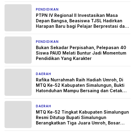
PENDIDIKAN
1 bulan yang lalu
PTPN IV Regional II Investasikan Masa
Depan Bangsa, Beasiswa TJSL Hadirkan
Harapan Baru bagi Pelajar Berprestasi dari
Keluarga Kurang Mampu
PENDIDIKAN
2 bulan yang lalu
Bukan Sekadar Perpisahan, Pelepasan 40
Siswa PAUD Melati Buntur Jadi Momentum
Pendidikan Yang Karakter
DAERAH
3 bulan yang lalu
Rafika Nurrahmah Raih Hadiah Umroh, Di
MTQ Ke-52 Kabupaten Simalungun, Bukti
Hatonduhan Mampu Bersaing dan Cetak
Generasi Qur’ani Berprestasi
DAERAH
3 bulan yang lalu
MTQ Ke-52 Tingkat Kabupaten Simalungun
Resmi Ditutup Bupati Simalungun
Berangkatkan Tiga Juara Umroh, Bosar
Maligas Kokoh Juara Umum Empat Kali
Berturut-turut