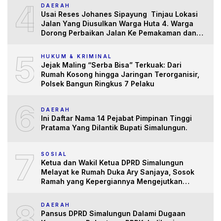
4
DAERAH
Usai Reses Johanes Sipayung Tinjau Lokasi
Jalan Yang Diusulkan Warga Huta 4. Warga
Dorong Perbaikan Jalan Ke Pemakaman dan
Pertanian yang “Memprihatinkan”
5
HUKUM & KRIMINAL
Jejak Maling “Serba Bisa” Terkuak: Dari
Rumah Kosong hingga Jaringan Terorganisir,
Polsek Bangun Ringkus 7 Pelaku
6
DAERAH
Ini Daftar Nama 14 Pejabat Pimpinan Tinggi
Pratama Yang Dilantik Bupati Simalungun.
7
SOSIAL
Ketua dan Wakil Ketua DPRD Simalungun
Melayat ke Rumah Duka Ary Sanjaya, Sosok
Ramah yang Kepergiannya Mengejutkan
Banyak Pihak
8
DAERAH
Pansus DPRD Simalungun Dalami Dugaan