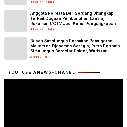
Tahun 2026
4 hari yang lalu
Anggota Polresta Deli Serdang Ditangkap
Terkait Dugaan Pembunuhan Lansia,
Rekaman CCTV Jadi Kunci Pengungkapan
4 hari yang lalu
Bupati Simalungun Resmikan Pemugaran
Makam dr. Djasamen Saragih, Putra Pertama
Simalungun Bergelar Dokter, Wariskan
Semangat Pengabdian untuk Generasi
5 hari yang lalu
Penerus
YOUTUBE ANEWS-CHANEL
Pemutar
Video