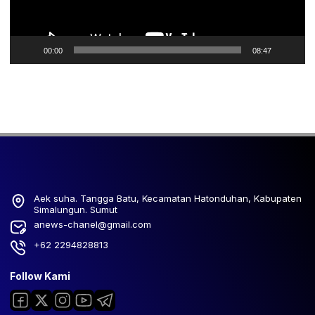
00:00
08:47
Aek suha. Tangga Batu, Kecamatan Hatonduhan, Kabupaten
Simalungun. Sumut
anews-chanel@gmail.com
+62 2294828813
Follow Kami