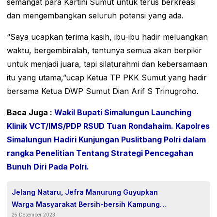
semangat para Kartini Sumut untuk terus berkreasi
dan mengembangkan seluruh potensi yang ada.
“Saya ucapkan terima kasih, ibu-ibu hadir meluangkan
waktu, bergembiralah, tentunya semua akan berpikir
untuk menjadi juara, tapi silaturahmi dan kebersamaan
itu yang utama,”ucap Ketua TP PKK Sumut yang hadir
bersama Ketua DWP Sumut Dian Arif S Trinugroho.
Baca Juga :
Wakil Bupati Simalungun Launching
Klinik VCT/IMS/PDP RSUD Tuan Rondahaim.
Kapolres
Simalungun Hadiri Kunjungan Puslitbang Polri dalam
rangka Penelitian Tentang Strategi Pencegahan
Bunuh Diri Pada Polri.
Jelang Nataru, Jefra Manurung Guyupkan
Warga Masyarakat Bersih-bersih Kampung
25 Desember 2023
Di dua Dusun.