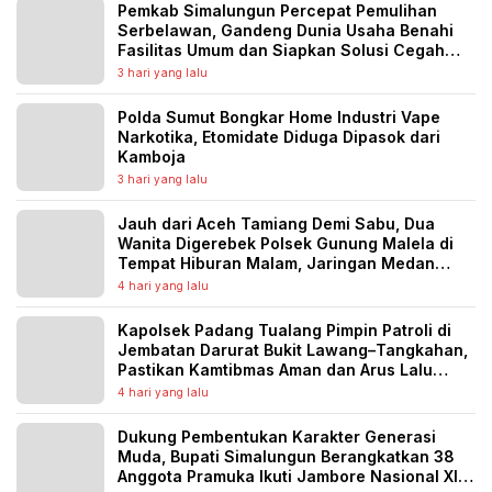
Pemkab Simalungun Percepat Pemulihan
Serbelawan, Gandeng Dunia Usaha Benahi
Fasilitas Umum dan Siapkan Solusi Cegah
Banjir Berulang
3 hari yang lalu
Polda Sumut Bongkar Home Industri Vape
Narkotika, Etomidate Diduga Dipasok dari
Kamboja
3 hari yang lalu
Jauh dari Aceh Tamiang Demi Sabu, Dua
Wanita Digerebek Polsek Gunung Malela di
Tempat Hiburan Malam, Jaringan Medan
Diburu
4 hari yang lalu
Kapolsek Padang Tualang Pimpin Patroli di
Jembatan Darurat Bukit Lawang–Tangkahan,
Pastikan Kamtibmas Aman dan Arus Lalu
Lintas Lancar
4 hari yang lalu
Dukung Pembentukan Karakter Generasi
Muda, Bupati Simalungun Berangkatkan 38
Anggota Pramuka Ikuti Jambore Nasional XII