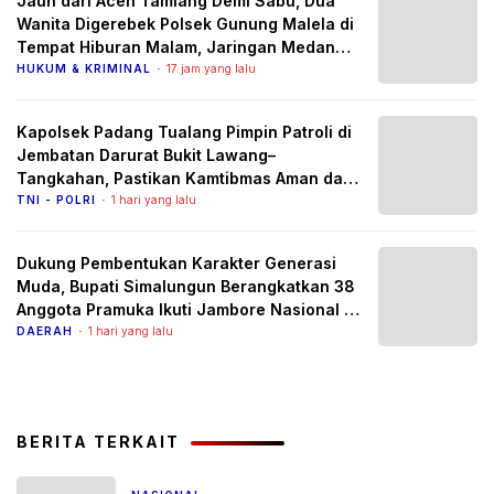
Jauh dari Aceh Tamiang Demi Sabu, Dua
Wanita Digerebek Polsek Gunung Malela di
Tempat Hiburan Malam, Jaringan Medan
Diburu
HUKUM & KRIMINAL
17 jam yang lalu
Kapolsek Padang Tualang Pimpin Patroli di
Jembatan Darurat Bukit Lawang–
Tangkahan, Pastikan Kamtibmas Aman dan
Arus Lalu Lintas Lancar
TNI - POLRI
1 hari yang lalu
Dukung Pembentukan Karakter Generasi
Muda, Bupati Simalungun Berangkatkan 38
Anggota Pramuka Ikuti Jambore Nasional XII
Tahun 2026
DAERAH
1 hari yang lalu
BERITA TERKAIT