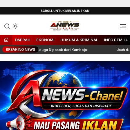
Lewati
SCROLL UNTUK MELANJUTKAN
ke
konten
Independen, Lugas & Inspiratif
ANEWS-Chanel
DAERAH
EKONOMI
HUKUM & KRIMINAL
INFO PEMILU
BREAKING NEWS
ka, Etomidate Diduga Dipasok dari Kamboja
Jauh dari Aceh