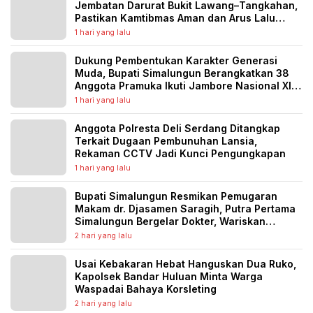
Jembatan Darurat Bukit Lawang–Tangkahan,
Pastikan Kamtibmas Aman dan Arus Lalu
Lintas Lancar
1 hari yang lalu
Dukung Pembentukan Karakter Generasi
Muda, Bupati Simalungun Berangkatkan 38
Anggota Pramuka Ikuti Jambore Nasional XII
Tahun 2026
1 hari yang lalu
Anggota Polresta Deli Serdang Ditangkap
Terkait Dugaan Pembunuhan Lansia,
Rekaman CCTV Jadi Kunci Pengungkapan
1 hari yang lalu
Bupati Simalungun Resmikan Pemugaran
Makam dr. Djasamen Saragih, Putra Pertama
Simalungun Bergelar Dokter, Wariskan
Semangat Pengabdian untuk Generasi
2 hari yang lalu
Penerus
Usai Kebakaran Hebat Hanguskan Dua Ruko,
Kapolsek Bandar Huluan Minta Warga
Waspadai Bahaya Korsleting
2 hari yang lalu