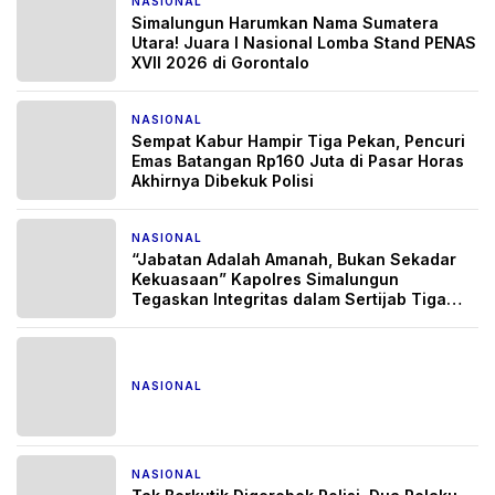
NASIONAL
1 bulan yang lalu
Simalungun Harumkan Nama Sumatera
Utara! Juara I Nasional Lomba Stand PENAS
XVII 2026 di Gorontalo
NASIONAL
1 bulan yang lalu
Sempat Kabur Hampir Tiga Pekan, Pencuri
Emas Batangan Rp160 Juta di Pasar Horas
Akhirnya Dibekuk Polisi
NASIONAL
1 bulan yang lalu
“Jabatan Adalah Amanah, Bukan Sekadar
Kekuasaan” Kapolres Simalungun
Tegaskan Integritas dalam Sertijab Tiga
Pejabat Strategis
NASIONAL
2 bulan yang lalu
NASIONAL
2 bulan yang lalu