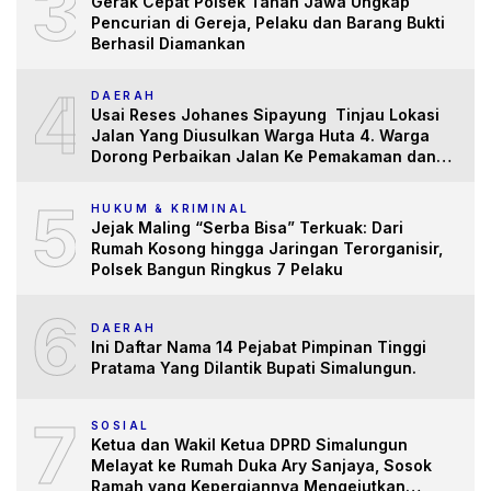
3
Gerak Cepat Polsek Tanah Jawa Ungkap
Pencurian di Gereja, Pelaku dan Barang Bukti
Berhasil Diamankan
4
DAERAH
Usai Reses Johanes Sipayung Tinjau Lokasi
Jalan Yang Diusulkan Warga Huta 4. Warga
Dorong Perbaikan Jalan Ke Pemakaman dan
Pertanian yang “Memprihatinkan”
5
HUKUM & KRIMINAL
Jejak Maling “Serba Bisa” Terkuak: Dari
Rumah Kosong hingga Jaringan Terorganisir,
Polsek Bangun Ringkus 7 Pelaku
6
DAERAH
Ini Daftar Nama 14 Pejabat Pimpinan Tinggi
Pratama Yang Dilantik Bupati Simalungun.
7
SOSIAL
Ketua dan Wakil Ketua DPRD Simalungun
Melayat ke Rumah Duka Ary Sanjaya, Sosok
Ramah yang Kepergiannya Mengejutkan