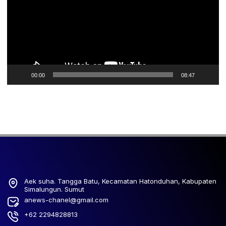
00:00
08:47
Aek suha. Tangga Batu, Kecamatan Hatonduhan, Kabupaten
Simalungun. Sumut
anews-chanel@gmail.com
+62 2294828813