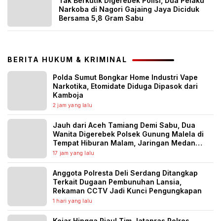
Tak Berkutik Digerebek Polisi, Dua Pelaku
Narkoba di Nagori Gajaing Jaya Diciduk
Bersama 5,8 Gram Sabu
BERITA HUKUM & KRIMINAL
Polda Sumut Bongkar Home Industri Vape
Narkotika, Etomidate Diduga Dipasok dari
Kamboja
2 jam yang lalu
Jauh dari Aceh Tamiang Demi Sabu, Dua
Wanita Digerebek Polsek Gunung Malela di
Tempat Hiburan Malam, Jaringan Medan
Diburu
17 jam yang lalu
Anggota Polresta Deli Serdang Ditangkap
Terkait Dugaan Pembunuhan Lansia,
Rekaman CCTV Jadi Kunci Pengungkapan
1 hari yang lalu
Kejar Hingga Riau! Tim Jatanras Polres