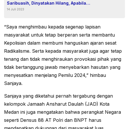
Saribuasih, Dinyatakan Hilang, Apabila
14 Juli 2023
Menemukan Agar Menghubungi Pihak
Kepolisian Terdekat.
“Saya menghimbau kepada segenap lapisan
masyarakat untuk tetap berperan serta membantu
Kepolisian dalam membumi hanguskan ajaran sesat
Radikalisme. Serta kepada masyarakat juga agar tetap
tenang dan tidak menghiraukan provokasi pihak yang
tidak bertanggung jawab menyebarkan hasutan yang
menyesatkan menjelang Pemilu 2024,” himbau
Sanjaya.
Sanjaya yang diketahui pernah tergabung dengan
kelompok Jamaah Ansharut Daulah (JAD) Kota
Medan ini juga mengatakan bahwa perangkat Negara
seperti Densus 88 AT Polri dan BNPT harus
mendapatkan dukungan dari masyarakat luas.