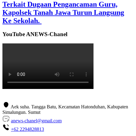
Terkait Dugaan Pengancaman Guru,
Kapolsek Tanah Jawa Turun Langsung
Ke Sekolah.
YouTube ANEWS-Chanel
Aek suha. Tangga Batu, Kecamatan Hatonduhan, Kabupaten
Simalungun. Sumut
anews-chanel@gmail.com
+62 2294828813