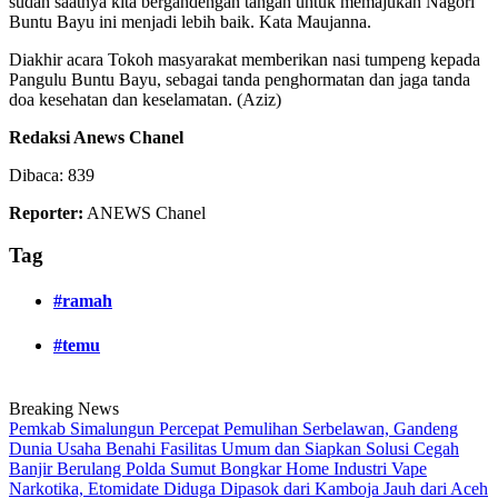
sudah saatnya kita bergandengan tangan untuk memajukan Nagori
Buntu Bayu ini menjadi lebih baik. Kata Maujanna.
Diakhir acara Tokoh masyarakat memberikan nasi tumpeng kepada
Pangulu Buntu Bayu, sebagai tanda penghormatan dan jaga tanda
doa kesehatan dan keselamatan. (Aziz)
Redaksi Anews Chanel
Dibaca:
839
Reporter:
ANEWS Chanel
Tag
#ramah
#temu
Breaking News
Pemkab Simalungun Percepat Pemulihan Serbelawan, Gandeng
Dunia Usaha Benahi Fasilitas Umum dan Siapkan Solusi Cegah
Banjir Berulang
Polda Sumut Bongkar Home Industri Vape
Narkotika, Etomidate Diduga Dipasok dari Kamboja
Jauh dari Aceh