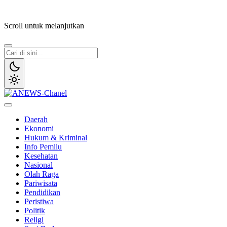
Lewati
ke
Scroll untuk melanjutkan
konten
ANEWS-Chanel
Independen, Lugas & Inspiratif
Daerah
Ekonomi
Hukum & Kriminal
Info Pemilu
Kesehatan
Nasional
Olah Raga
Pariwisata
Pendidikan
Peristiwa
Politik
Religi