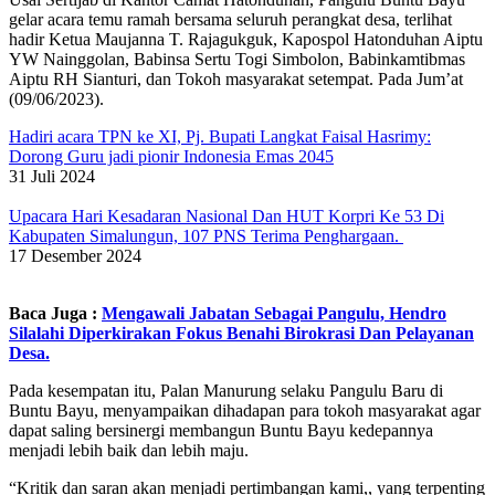
gelar acara temu ramah bersama seluruh perangkat desa, terlihat
hadir Ketua Maujanna T. Rajagukguk, Kapospol Hatonduhan Aiptu
YW Nainggolan, Babinsa Sertu Togi Simbolon, Babinkamtibmas
Aiptu RH Sianturi, dan Tokoh masyarakat setempat. Pada Jum’at
(09/06/2023).
Hadiri acara TPN ke XI, Pj. Bupati Langkat Faisal Hasrimy:
Dorong Guru jadi pionir Indonesia Emas 2045
31 Juli 2024
Upacara Hari Kesadaran Nasional Dan HUT Korpri Ke 53 Di
Kabupaten Simalungun, 107 PNS Terima Penghargaan.
17 Desember 2024
Baca Juga :
Mengawali Jabatan Sebagai Pangulu, Hendro
Silalahi Diperkirakan Fokus Benahi Birokrasi Dan Pelayanan
Desa.
Pada kesempatan itu, Palan Manurung selaku Pangulu Baru di
Buntu Bayu, menyampaikan dihadapan para tokoh masyarakat agar
dapat saling bersinergi membangun Buntu Bayu kedepannya
menjadi lebih baik dan lebih maju.
“Kritik dan saran akan menjadi pertimbangan kami,, yang terpenting