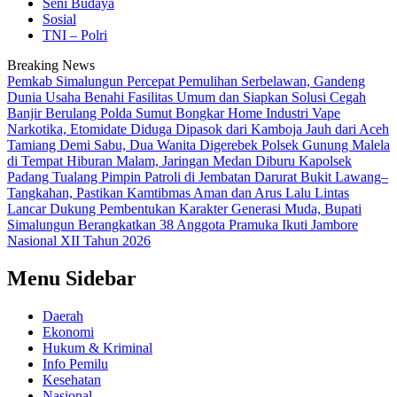
Seni Budaya
Sosial
TNI – Polri
Breaking News
Pemkab Simalungun Percepat Pemulihan Serbelawan, Gandeng
Dunia Usaha Benahi Fasilitas Umum dan Siapkan Solusi Cegah
Banjir Berulang
Polda Sumut Bongkar Home Industri Vape
Narkotika, Etomidate Diduga Dipasok dari Kamboja
Jauh dari Aceh
Tamiang Demi Sabu, Dua Wanita Digerebek Polsek Gunung Malela
di Tempat Hiburan Malam, Jaringan Medan Diburu
Kapolsek
Padang Tualang Pimpin Patroli di Jembatan Darurat Bukit Lawang–
Tangkahan, Pastikan Kamtibmas Aman dan Arus Lalu Lintas
Lancar
Dukung Pembentukan Karakter Generasi Muda, Bupati
Simalungun Berangkatkan 38 Anggota Pramuka Ikuti Jambore
Nasional XII Tahun 2026
Menu Sidebar
Daerah
Ekonomi
Hukum & Kriminal
Info Pemilu
Kesehatan
Nasional