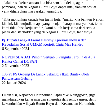
adalah rasa kebersamaan kita bisa semakin dekat, agar
pembangunan di Nagori Buntu Bayu dapat kita jalankan sesuai
yang diharapkan masyarakat, terangnya.
“Kita mohonkan kepada tua-tua ni huta, “mari…kita bangun Nagori
kita ini, kita wujudkan apa yang menjadi harapan masyarakat, tentu
kami tidak bisa kerja sendiri, kami butuh kerjasama dari semua
pihak dan stacholder yang di Nagori Buntu Bayu, tandasnya.
Pj. Bupati Langkat Faisal Hasrimy Apresiasi Inovasi dan
Kepedulian Sosial UMKM Keripik Cinta Mas Hendro
6 September 2024
NOPEN SIJABAT Pimpin Sertijab 3 Pangulu Terpilih di Aula
Kantor Camat DOPAN
2 November 2023
136 PTPS Gebang Di Lantik Sekaligus Ikuti Bimtek Oleh
Panwascam Gebang
22 Januari 2024
Dilain sisi, Kapospol Hatonduhan Aiptu YW Nainggolan, juga
mengharapkan kerjasama dan sinergitas dari semua unsur, demi
kekondusifan wilayah Buntu Bayu dan Kecamatan Hatonduhan