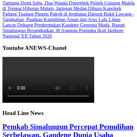
Tamiang Demi Sabu, Dua Wanita Digerebek Polsek Gunung Malela
di Tempat Hiburan Malam, Jaringan Medan Diburu
Kapolsek
Padang Tualang Pimpin Patroli di Jembatan Darurat Bukit Lawang–
Tangkahan, Pastikan Kamtibmas Aman dan Arus Lalu Lintas
Lancar
Dukung Pembentukan Karakter Generasi Muda, Bupati
Simalungun Berangkatkan 38 Anggota Pramuka Ikuti Jambore
Nasional XII Tahun 2026
Youtube ANEWS-Chanel
Head Line News
Pemkab Simalungun Percepat Pemulihan
Serbelawan, Gandeng Dunia Usaha