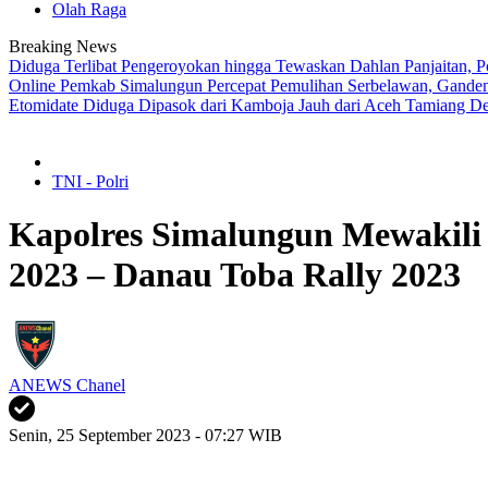
Olah Raga
Breaking News
Diduga Terlibat Pengeroyokan hingga Tewaskan Dahlan Panjaitan, P
Online
Pemkab Simalungun Percepat Pemulihan Serbelawan, Ganden
Etomidate Diduga Dipasok dari Kamboja
Jauh dari Aceh Tamiang D
TNI - Polri
Kapolres Simalungun Mewakil
2023 – Danau Toba Rally 2023
ANEWS Chanel
Senin, 25 September 2023 - 07:27 WIB