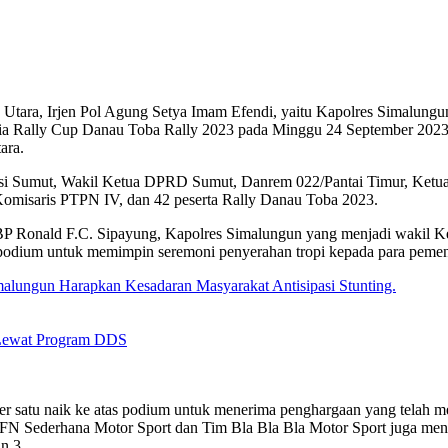
ra, Irjen Pol Agung Setya Imam Efendi, yaitu Kapolres Simalungun
 Rally Cup Danau Toba Rally 2023 pada Minggu 24 September 2023. P
ara.
insi Sumut, Wakil Ketua DPRD Sumut, Danrem 022/Pantai Timur, Ketu
isaris PTPN IV, dan 42 peserta Rally Danau Toba 2023.
 Ronald F.C. Sipayung, Kapolres Simalungun yang menjadi wakil Kep
 podium untuk memimpin seremoni penyerahan tropi kepada para peme
alungun Harapkan Kesadaran Masyarakat Antisipasi Stunting.
 Lewat Program DDS
r satu naik ke atas podium untuk menerima penghargaan yang telah m
FN Sederhana Motor Sport dan Tim Bla Bla Bla Motor Sport juga mendap
n 3.