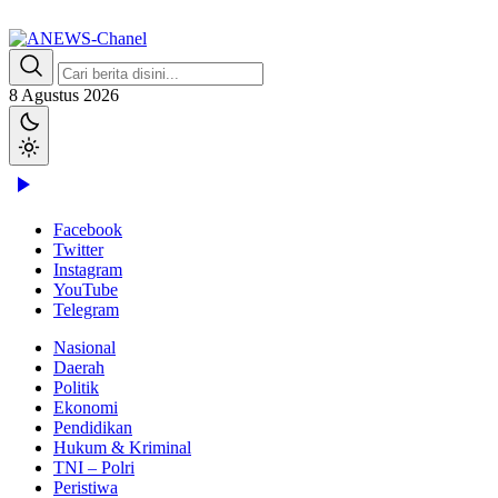
Lewati
ke
konten
ANEWS-Chanel
Independen, Lugas & Inspiratif
8 Agustus 2026
Facebook
Twitter
Instagram
YouTube
Telegram
Nasional
Daerah
Politik
Ekonomi
Pendidikan
Hukum & Kriminal
TNI – Polri
Peristiwa