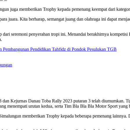
lungun juga memberikan Trophy kepada pemenang keempat dari kategori
eh para juara. Kita berharap, semangat juang dan olahraga ini dapat me
utup dari seremoni penyerahan tropi ini. Menandai berakhirnya komp
n.
an Pembangunan Pendidikan Tahfidz di Pondok Pesulukan TGB
abungan
dan Kejurnas Danau Toba Rally 2023 putaran 3 telah diumumkan. Ti
ng menempati urutan kedua, serta Tim Bla Bla Bla Motor Sport yang ber
 Simalungun memberikan Trophy kepada beberapa pemenang lainnya. D