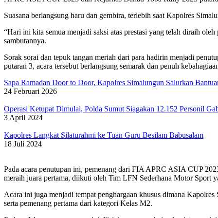
Suasana berlangsung haru dan gembira, terlebih saat Kapolres Sima
“Hari ini kita semua menjadi saksi atas prestasi yang telah diraih ol
sambutannya.
Sorak sorai dan tepuk tangan meriah dari para hadirin menjadi pen
putaran 3, acara tersebut berlangsung semarak dan penuh kebahagiaa
Sapa Ramadan Door to Door, Kapolres Simalungun Salurkan Bantu
24 Februari 2026
Operasi Ketupat Dimulai, Polda Sumut Siagakan 12.152 Personil G
3 April 2024
Kapolres Langkat Silaturahmi ke Tuan Guru Besilam Babusalam
18 Juli 2024
Pada acara penutupan ini, pemenang dari FIA APRC ASIA CUP 2023 
meraih juara pertama, diikuti oleh Tim LFN Sederhana Motor Sport ya
Acara ini juga menjadi tempat penghargaan khusus dimana Kapolres
serta pemenang pertama dari kategori Kelas M2.