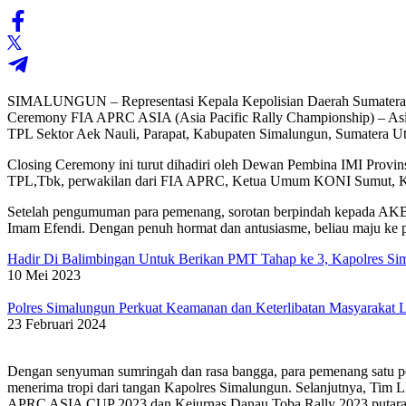
SIMALUNGUN – Representasi Kepala Kepolisian Daerah Sumatera Uta
Ceremony FIA APRC ASIA (Asia Pacific Rally Championship) – Asia
TPL Sektor Aek Nauli, Parapat, Kabupaten Simalungun, Sumatera Ut
Closing Ceremony ini turut dihadiri oleh Dewan Pembina IMI Prov
TPL,Tbk, perwakilan dari FIA APRC, Ketua Umum KONI Sumut, Kom
Setelah pengumuman para pemenang, sorotan berpindah kepada AKBP
Imam Efendi. Dengan penuh hormat dan antusiasme, beliau maju ke
Hadir Di Balimbingan Untuk Berikan PMT Tahap ke 3, Kapolres Sim
10 Mei 2023
Polres Simalungun Perkuat Keamanan dan Keterlibatan Masyarakat
23 Februari 2024
Dengan senyuman sumringah dan rasa bangga, para pemenang satu pe
menerima tropi dari tangan Kapolres Simalungun. Selanjutnya, Tim L
APRC ASIA CUP 2023 dan Kejurnas Danau Toba Rally 2023 putara