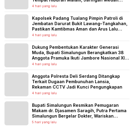
Diburu
4 hari yang lalu
Kapolsek Padang Tualang Pimpin Patroli di
Jembatan Darurat Bukit Lawang–Tangkahan,
Pastikan Kamtibmas Aman dan Arus Lalu
Lintas Lancar
4 hari yang lalu
Dukung Pembentukan Karakter Generasi
Muda, Bupati Simalungun Berangkatkan 38
Anggota Pramuka Ikuti Jambore Nasional XII
Tahun 2026
4 hari yang lalu
Anggota Polresta Deli Serdang Ditangkap
Terkait Dugaan Pembunuhan Lansia,
Rekaman CCTV Jadi Kunci Pengungkapan
4 hari yang lalu
Bupati Simalungun Resmikan Pemugaran
Makam dr. Djasamen Saragih, Putra Pertama
Simalungun Bergelar Dokter, Wariskan
Semangat Pengabdian untuk Generasi
5 hari yang lalu
Penerus