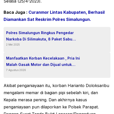
Selasa (25/4-2023).
Baca Juga :
Curanmor Lintas Kabupaten, Berhasil
Diamankan Sat Reskrim Polres Simalungun.
Polres Simalungun Ringkus Pengedar
Narkoba Di Silimakuta, 8 Paket Sabu
2 Mei 2025
Diamankan
Manfaatkan Korban Kecelakaan , Pria Ini
Malah Gasak Motor dan Dijual untuk
7 Agustus 2026
Narkoba serta Judi Online
Akibat penganiayaan itu, korban Harianto Doloksaribu
mengalami memar di bagian pipi sebelah kiri, dan
Kepala merasa pening. Dan akhirnya kasus
penganiayaan pun dilaporkan ke Polsek Parapat.