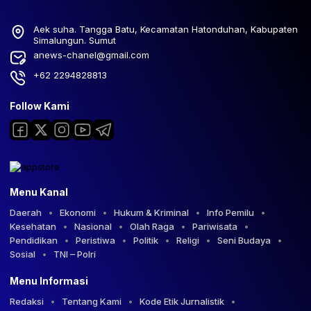
Aek suha. Tangga Batu, Kecamatan Hatonduhan, Kabupaten
Simalungun. Sumut
anews-chanel@gmail.com
+62 2294828813
Follow Kami
Menu Kanal
Daerah
Ekonomi
Hukum & Kriminal
Info Pemilu
Kesehatan
Nasional
Olah Raga
Pariwisata
Pendidikan
Peristiwa
Politik
Religi
Seni Budaya
Sosial
TNI – Polri
Menu Informasi
Redaksi
Tentang Kami
Kode Etik Jurnalistik