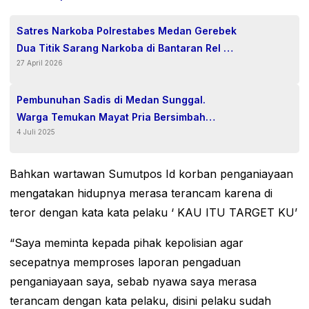
Satres Narkoba Polrestabes Medan Gerebek
Dua Titik Sarang Narkoba di Bantaran Rel KA
27 April 2026
Tembung, Empat Pelaku Diamankan
Pembunuhan Sadis di Medan Sunggal.
Warga Temukan Mayat Pria Bersimbah
4 Juli 2025
Darah.
Bahkan wartawan Sumutpos Id korban penganiayaan
mengatakan hidupnya merasa terancam karena di
teror dengan kata kata pelaku ‘ KAU ITU TARGET KU’
“Saya meminta kepada pihak kepolisian agar
secepatnya memproses laporan pengaduan
penganiayaan saya, sebab nyawa saya merasa
terancam dengan kata pelaku, disini pelaku sudah