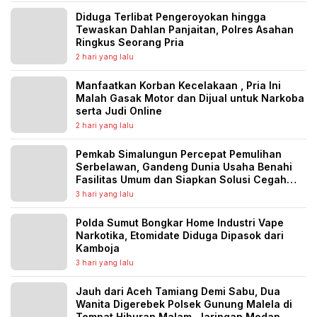
Diduga Terlibat Pengeroyokan hingga
Tewaskan Dahlan Panjaitan, Polres Asahan
Ringkus Seorang Pria
2 hari yang lalu
Manfaatkan Korban Kecelakaan , Pria Ini
Malah Gasak Motor dan Dijual untuk Narkoba
serta Judi Online
2 hari yang lalu
Pemkab Simalungun Percepat Pemulihan
Serbelawan, Gandeng Dunia Usaha Benahi
Fasilitas Umum dan Siapkan Solusi Cegah
Banjir Berulang
3 hari yang lalu
Polda Sumut Bongkar Home Industri Vape
Narkotika, Etomidate Diduga Dipasok dari
Kamboja
3 hari yang lalu
Jauh dari Aceh Tamiang Demi Sabu, Dua
Wanita Digerebek Polsek Gunung Malela di
Tempat Hiburan Malam, Jaringan Medan