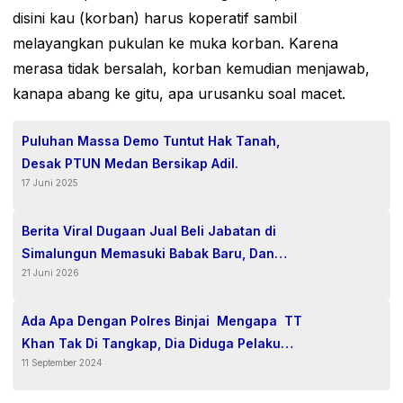
disini kau (korban) harus koperatif sambil
melayangkan pukulan ke muka korban. Karena
merasa tidak bersalah, korban kemudian menjawab,
kanapa abang ke gitu, apa urusanku soal macet.
Puluhan Massa Demo Tuntut Hak Tanah,
Desak PTUN Medan Bersikap Adil.
17 Juni 2025
Berita Viral Dugaan Jual Beli Jabatan di
Simalungun Memasuki Babak Baru, Dan
21 Juni 2026
Berpotensi Berujung Proses Pidana
Ada Apa Dengan Polres Binjai Mengapa TT
Khan Tak Di Tangkap, Dia Diduga Pelaku
11 September 2024
Penyerangan dan Pemukulan Ustad Kondang
Kota Binjai Muhammad Alpan Daulay