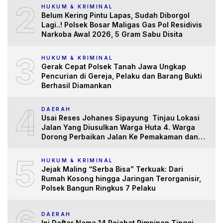
2
HUKUM & KRIMINAL
Belum Kering Pintu Lapas, Sudah Diborgol
Lagi..! Polsek Bosar Maligas Gas Pol Residivis
Narkoba Awal 2026, 5 Gram Sabu Disita
3
HUKUM & KRIMINAL
Gerak Cepat Polsek Tanah Jawa Ungkap
Pencurian di Gereja, Pelaku dan Barang Bukti
Berhasil Diamankan
4
DAERAH
Usai Reses Johanes Sipayung Tinjau Lokasi
Jalan Yang Diusulkan Warga Huta 4. Warga
Dorong Perbaikan Jalan Ke Pemakaman dan
Pertanian yang “Memprihatinkan”
5
HUKUM & KRIMINAL
Jejak Maling “Serba Bisa” Terkuak: Dari
Rumah Kosong hingga Jaringan Terorganisir,
Polsek Bangun Ringkus 7 Pelaku
DAERAH
Ini Daftar Nama 14 Pejabat Pimpinan Tinggi