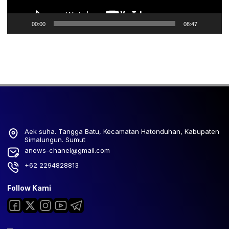
00:00
08:47
Aek suha. Tangga Batu, Kecamatan Hatonduhan, Kabupaten
Simalungun. Sumut
anews-chanel@gmail.com
+62 2294828813
Follow Kami