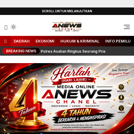
Lewati
SCROLL UNTUK MELANJUTKAN
ke
konten
Independen, Lugas & Inspiratif
ANEWS-Chanel
DAERAH
EKONOMI
HUKUM & KRIMINAL
INFO PEMILU
BREAKING NEWS
ahlan Panjaitan, Polres Asahan Ringkus Seorang Pria
Manfa