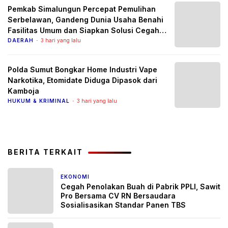
Pemkab Simalungun Percepat Pemulihan
Serbelawan, Gandeng Dunia Usaha Benahi
Fasilitas Umum dan Siapkan Solusi Cegah
Banjir Berulang
DAERAH
3 hari yang lalu
Polda Sumut Bongkar Home Industri Vape
Narkotika, Etomidate Diduga Dipasok dari
Kamboja
HUKUM & KRIMINAL
3 hari yang lalu
BERITA TERKAIT
EKONOMI
2 minggu yang lalu
Cegah Penolakan Buah di Pabrik PPLI, Sawit
Pro Bersama CV RN Bersaudara
Sosialisasikan Standar Panen TBS