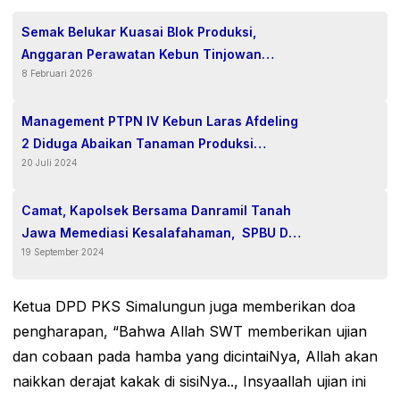
Semak Belukar Kuasai Blok Produksi,
Anggaran Perawatan Kebun Tinjowan
8 Februari 2026
Dipertanyakan
Management PTPN IV Kebun Laras Afdeling
2 Diduga Abaikan Tanaman Produksi
20 Juli 2024
Ditumbuhi Parasit
Camat, Kapolsek Bersama Danramil Tanah
Jawa Memediasi Kesalafahaman, SPBU Dan
19 September 2024
Warga Telah Sepakat….!
Ketua DPD PKS Simalungun juga memberikan doa
pengharapan, “Bahwa Allah SWT memberikan ujian
dan cobaan pada hamba yang dicintaiNya, Allah akan
naikkan derajat kakak di sisiNya.., Insyaallah ujian ini