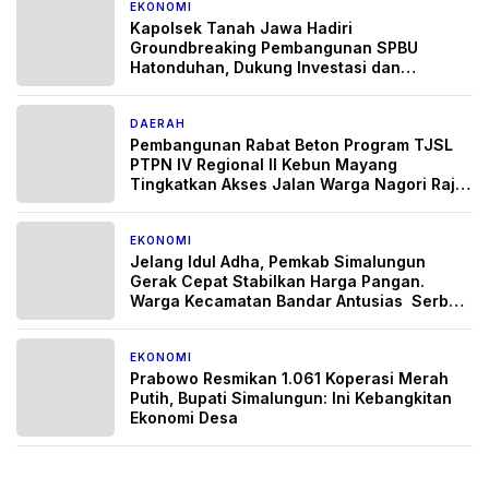
EKONOMI
3 minggu yang lalu
Kapolsek Tanah Jawa Hadiri
Groundbreaking Pembangunan SPBU
Hatonduhan, Dukung Investasi dan
Pertumbuhan Ekonomi Daerah
DAERAH
3 bulan yang lalu
Pembangunan Rabat Beton Program TJSL
PTPN IV Regional II Kebun Mayang
Tingkatkan Akses Jalan Warga Nagori Raja
Maligas II
EKONOMI
3 bulan yang lalu
Jelang Idul Adha, Pemkab Simalungun
Gerak Cepat Stabilkan Harga Pangan.
Warga Kecamatan Bandar Antusias Serbu
Pasar Murah.
EKONOMI
3 bulan yang lalu
Prabowo Resmikan 1.061 Koperasi Merah
Putih, Bupati Simalungun: Ini Kebangkitan
Ekonomi Desa