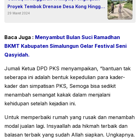
Proyek Tembok Drenase Desa Kong Hingga
29 Maret 2024
Kedah Kurang Volume Diduga Tak Sesuai
RAB.
Baca Juga :
Menyambut Bulan Suci Ramadhan
BKMT Kabupaten Simalungun Gelar Festival Seni
Qasyidah.
Jumali Ketua DPD PKS menyampaikan, “bantuan tak
seberapa ini adalah bentuk kepedulian para kader-
kader dan simpatisan PKS, Semoga bisa sedikit
menambah semangat kakak dalam menjalani
kehidupan setelah kejadian ini.
Untuk memperbaiki rumah yang rusak dan menambah
modal jualan lagi. Insyaallah ada hikmah terbaik dan
balasan terbaik yang sudah Allah siapkan. Ungkapnya.