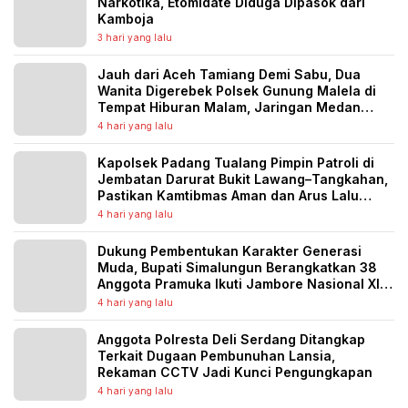
Narkotika, Etomidate Diduga Dipasok dari
Kamboja
3 hari yang lalu
Jauh dari Aceh Tamiang Demi Sabu, Dua
Wanita Digerebek Polsek Gunung Malela di
Tempat Hiburan Malam, Jaringan Medan
Diburu
4 hari yang lalu
Kapolsek Padang Tualang Pimpin Patroli di
Jembatan Darurat Bukit Lawang–Tangkahan,
Pastikan Kamtibmas Aman dan Arus Lalu
Lintas Lancar
4 hari yang lalu
Dukung Pembentukan Karakter Generasi
Muda, Bupati Simalungun Berangkatkan 38
Anggota Pramuka Ikuti Jambore Nasional XII
Tahun 2026
4 hari yang lalu
Anggota Polresta Deli Serdang Ditangkap
Terkait Dugaan Pembunuhan Lansia,
Rekaman CCTV Jadi Kunci Pengungkapan
4 hari yang lalu