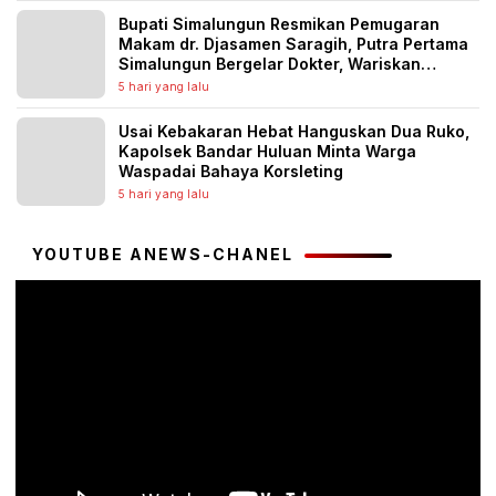
Bupati Simalungun Resmikan Pemugaran
Makam dr. Djasamen Saragih, Putra Pertama
Simalungun Bergelar Dokter, Wariskan
Semangat Pengabdian untuk Generasi
5 hari yang lalu
Penerus
Usai Kebakaran Hebat Hanguskan Dua Ruko,
Kapolsek Bandar Huluan Minta Warga
Waspadai Bahaya Korsleting
5 hari yang lalu
YOUTUBE ANEWS-CHANEL
Pemutar
Video