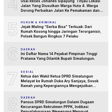
4
Usai Reses Johanes Sipayung Tinjau Lokasi
Jalan Yang Diusulkan Warga Huta 4. Warga
Dorong Perbaikan Jalan Ke Pemakaman dan
Pertanian yang “Memprihatinkan”
5
HUKUM & KRIMINAL
Jejak Maling “Serba Bisa” Terkuak: Dari
Rumah Kosong hingga Jaringan Terorganisir,
Polsek Bangun Ringkus 7 Pelaku
6
DAERAH
Ini Daftar Nama 14 Pejabat Pimpinan Tinggi
Pratama Yang Dilantik Bupati Simalungun.
7
SOSIAL
Ketua dan Wakil Ketua DPRD Simalungun
Melayat ke Rumah Duka Ary Sanjaya, Sosok
Ramah yang Kepergiannya Mengejutkan
Banyak Pihak
8
DAERAH
Pansus DPRD Simalungun Dalami Dugaan
Kecurangan Rekrutmen PPPK, Indikasi
Penyalahgunaan Wewenang Menguat