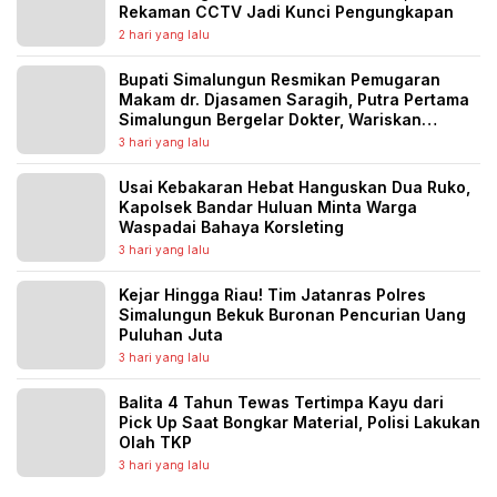
Rekaman CCTV Jadi Kunci Pengungkapan
2 hari yang lalu
Bupati Simalungun Resmikan Pemugaran
Makam dr. Djasamen Saragih, Putra Pertama
Simalungun Bergelar Dokter, Wariskan
Semangat Pengabdian untuk Generasi
3 hari yang lalu
Penerus
Usai Kebakaran Hebat Hanguskan Dua Ruko,
Kapolsek Bandar Huluan Minta Warga
Waspadai Bahaya Korsleting
3 hari yang lalu
Kejar Hingga Riau! Tim Jatanras Polres
Simalungun Bekuk Buronan Pencurian Uang
Puluhan Juta
3 hari yang lalu
Balita 4 Tahun Tewas Tertimpa Kayu dari
Pick Up Saat Bongkar Material, Polisi Lakukan
Olah TKP
3 hari yang lalu