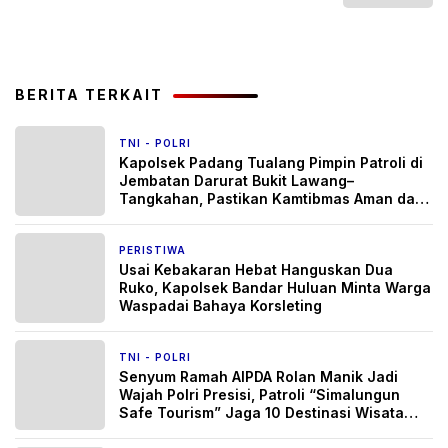
BERITA TERKAIT
TNI - POLRI
2 hari yang lalu
Kapolsek Padang Tualang Pimpin Patroli di
Jembatan Darurat Bukit Lawang–
Tangkahan, Pastikan Kamtibmas Aman dan
Arus Lalu Lintas Lancar
PERISTIWA
3 hari yang lalu
Usai Kebakaran Hebat Hanguskan Dua
Ruko, Kapolsek Bandar Huluan Minta Warga
Waspadai Bahaya Korsleting
TNI - POLRI
6 hari yang lalu
Senyum Ramah AIPDA Rolan Manik Jadi
Wajah Polri Presisi, Patroli “Simalungun
Safe Tourism” Jaga 10 Destinasi Wisata
Danau Toba Tetap Aman