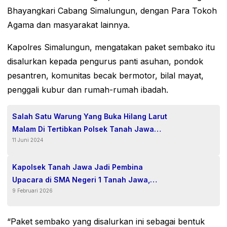
Bhayangkari Cabang Simalungun, dengan Para Tokoh
Agama dan masyarakat lainnya.
Kapolres Simalungun, mengatakan paket sembako itu
disalurkan kepada pengurus panti asuhan, pondok
pesantren, komunitas becak bermotor, bilal mayat,
penggali kubur dan rumah-rumah ibadah.
Salah Satu Warung Yang Buka Hilang Larut
Malam Di Tertibkan Polsek Tanah Jawa
11 Juni 2024
Resor Simalungun.
Kapolsek Tanah Jawa Jadi Pembina
Upacara di SMA Negeri 1 Tanah Jawa,
9 Februari 2026
Wujudkan Polisi Go to School
“Paket sembako yang disalurkan ini sebagai bentuk