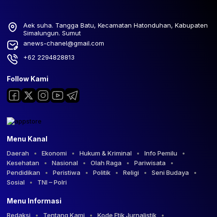
Aek suha. Tangga Batu, Kecamatan Hatonduhan, Kabupaten
Simalungun. Sumut
anews-chanel@gmail.com
+62 2294828813
Follow Kami
Menu Kanal
Daerah
Ekonomi
Hukum & Kriminal
Info Pemilu
Kesehatan
Nasional
Olah Raga
Pariwisata
Pendidikan
Peristiwa
Politik
Religi
Seni Budaya
Sosial
TNI – Polri
Menu Informasi
Redaksi
Tentang Kami
Kode Etik Jurnalistik