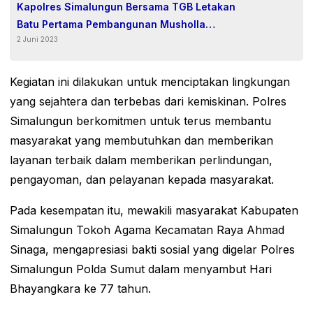
Kapolres Simalungun Bersama TGB Letakan
Batu Pertama Pembangunan Musholla
2 Juni 2023
Polsek Tanah Jawa, “Harapkan Moralitas
Yang Berbudi Pekerti.
Kegiatan ini dilakukan untuk menciptakan lingkungan
yang sejahtera dan terbebas dari kemiskinan. Polres
Simalungun berkomitmen untuk terus membantu
masyarakat yang membutuhkan dan memberikan
layanan terbaik dalam memberikan perlindungan,
pengayoman, dan pelayanan kepada masyarakat.
Pada kesempatan itu, mewakili masyarakat Kabupaten
Simalungun Tokoh Agama Kecamatan Raya Ahmad
Sinaga, mengapresiasi bakti sosial yang digelar Polres
Simalungun Polda Sumut dalam menyambut Hari
Bhayangkara ke 77 tahun.