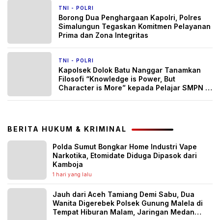
TNI - POLRI
1 minggu yang lalu
Borong Dua Penghargaan Kapolri, Polres
Simalungun Tegaskan Komitmen Pelayanan
Prima dan Zona Integritas
TNI - POLRI
2 minggu yang lalu
Kapolsek Dolok Batu Nanggar Tanamkan
Filosofi “Knowledge is Power, But
Character is More” kepada Pelajar SMPN 1:
Karakter adalah Kunci Masa Depan Bangsa
BERITA HUKUM & KRIMINAL
Polda Sumut Bongkar Home Industri Vape
Narkotika, Etomidate Diduga Dipasok dari
Kamboja
1 hari yang lalu
Jauh dari Aceh Tamiang Demi Sabu, Dua
Wanita Digerebek Polsek Gunung Malela di
Tempat Hiburan Malam, Jaringan Medan