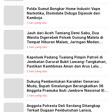
Polda Sumut Bongkar Home Industri Vape
Narkotika, Etomidate Diduga Dipasok dari
Kamboja
1 hari yang lalu
Jauh dari Aceh Tamiang Demi Sabu, Dua
Wanita Digerebek Polsek Gunung Malela di
Tempat Hiburan Malam, Jaringan Medan
Diburu
2 hari yang lalu
Kapolsek Padang Tualang Pimpin Patroli di
Jembatan Darurat Bukit Lawang–Tangkahan,
Pastikan Kamtibmas Aman dan Arus Lalu
Lintas Lancar
2 hari yang lalu
Dukung Pembentukan Karakter Generasi
Muda, Bupati Simalungun Berangkatkan 38
Anggota Pramuka Ikuti Jambore Nasional XII
Tahun 2026
2 hari yang lalu
Anggota Polresta Deli Serdang Ditangkap
Terkait Dugaan Pembunuhan Lansia,