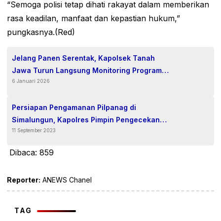
“Semoga polisi tetap dihati rakayat dalam memberikan
rasa keadilan, manfaat dan kepastian hukum,”
pungkasnya.(Red)
Jelang Panen Serentak, Kapolsek Tanah
Jawa Turun Langsung Monitoring Program
6 Januari 2026
Ketahanan Pangan Jagung di Kebun PTPN IV
Tonduhan
Persiapan Pengamanan Pilpanag di
Simalungun, Kapolres Pimpin Pengecekan
11 September 2023
Kendaraan Dinas Roda Dua
Dibaca:
859
Reporter:
ANEWS Chanel
TAG