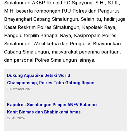
Simalungun AKBP Ronald F.C Sipayung, S.H., S.I.K.,
M.H. beserta rombongan PJU Polres dan Pengurus
Bhayangkari Cabang Simalungun. Selain itu, hadir juga
Kasat Reskrim Polres Simalungun, Kapolsek Raya,
Pangulu terpilih Bahapal Raya, Kasipropam Polres
Simalungun, Wakil ketua dan Pengurus Bhayangkari
Cabang Simalungun, masyarakat penerima bantuan,
dan personel Polres Simalungun lainnya.
Dukung Aquabike Jetski World
Championship, Polres Toba Gotong Royong
11 November 2023
Bersihkan Venue
Kapolres Simalungun Pimpin ANEV Bulanan
Kanit Binmas dan Bhabinkamtibmas
22 Mei 2024