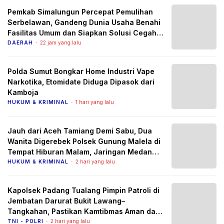
Pemkab Simalungun Percepat Pemulihan
Serbelawan, Gandeng Dunia Usaha Benahi
Fasilitas Umum dan Siapkan Solusi Cegah
Banjir Berulang
DAERAH
22 jam yang lalu
Polda Sumut Bongkar Home Industri Vape
Narkotika, Etomidate Diduga Dipasok dari
Kamboja
HUKUM & KRIMINAL
1 hari yang lalu
Jauh dari Aceh Tamiang Demi Sabu, Dua
Wanita Digerebek Polsek Gunung Malela di
Tempat Hiburan Malam, Jaringan Medan
Diburu
HUKUM & KRIMINAL
2 hari yang lalu
Kapolsek Padang Tualang Pimpin Patroli di
Jembatan Darurat Bukit Lawang–
Tangkahan, Pastikan Kamtibmas Aman dan
Arus Lalu Lintas Lancar
TNI - POLRI
2 hari yang lalu