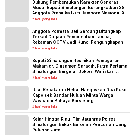
Dukung Pembentukan Karakter Generasi
Muda, Bupati Simalungun Berangkatkan 38
Anggota Pramuka Ikuti Jambore Nasional XII
Tahun 2026
2 hari yang lalu
Anggota Polresta Deli Serdang Ditangkap
Terkait Dugaan Pembunuhan Lansia,
Rekaman CCTV Jadi Kunci Pengungkapan
2 hari yang lalu
Bupati Simalungun Resmikan Pemugaran
Makam dr. Djasamen Saragih, Putra Pertama
Simalungun Bergelar Dokter, Wariskan
Semangat Pengabdian untuk Generasi
3 hari yang lalu
Penerus
Usai Kebakaran Hebat Hanguskan Dua Ruko,
Kapolsek Bandar Huluan Minta Warga
Waspadai Bahaya Korsleting
3 hari yang lalu
Kejar Hingga Riau! Tim Jatanras Polres
Simalungun Bekuk Buronan Pencurian Uang
Puluhan Juta