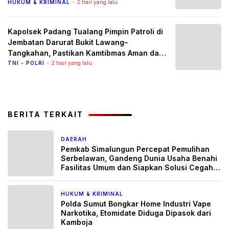
Diburu
HUKUM & KRIMINAL
2 hari yang lalu
Kapolsek Padang Tualang Pimpin Patroli di
Jembatan Darurat Bukit Lawang–
Tangkahan, Pastikan Kamtibmas Aman dan
Arus Lalu Lintas Lancar
TNI - POLRI
2 hari yang lalu
BERITA TERKAIT
DAERAH
1 hari yang lalu
Pemkab Simalungun Percepat Pemulihan
Serbelawan, Gandeng Dunia Usaha Benahi
Fasilitas Umum dan Siapkan Solusi Cegah
Banjir Berulang
HUKUM & KRIMINAL
1 hari yang lalu
Polda Sumut Bongkar Home Industri Vape
Narkotika, Etomidate Diduga Dipasok dari
Kamboja