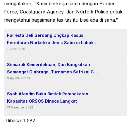
mengatakan, “Kami berkerja sama dengan Border
Force, Coastguard Agency, dan Norfolk Police untuk
mengetahui bagaimana tas-tas itu bisa ada di sana.”
Polresta Deli Serdang Ungkap Kasus
Peredaran Narkotika Jenis Sabu di Lubuk
11 Juni 2026
Pakam
Semarak Kemerdekaan, Dan Bangkitkan
Semangat Olahraga, Turnamen Safrizal CUP
9 Agustus 2023
1, Resmi di Buka.
Syah Afandin Buka Bimtek Peningkatan
Kapasitas ORSOS Dinsos Langkat
13 November 2023
Dibaca:
1,582