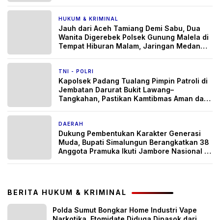
HUKUM & KRIMINAL
2 hari yang lalu
Jauh dari Aceh Tamiang Demi Sabu, Dua
Wanita Digerebek Polsek Gunung Malela di
Tempat Hiburan Malam, Jaringan Medan
Diburu
TNI - POLRI
2 hari yang lalu
Kapolsek Padang Tualang Pimpin Patroli di
Jembatan Darurat Bukit Lawang–
Tangkahan, Pastikan Kamtibmas Aman dan
Arus Lalu Lintas Lancar
DAERAH
2 hari yang lalu
Dukung Pembentukan Karakter Generasi
Muda, Bupati Simalungun Berangkatkan 38
Anggota Pramuka Ikuti Jambore Nasional XII
Tahun 2026
BERITA HUKUM & KRIMINAL
Polda Sumut Bongkar Home Industri Vape
Narkotika, Etomidate Diduga Dipasok dari