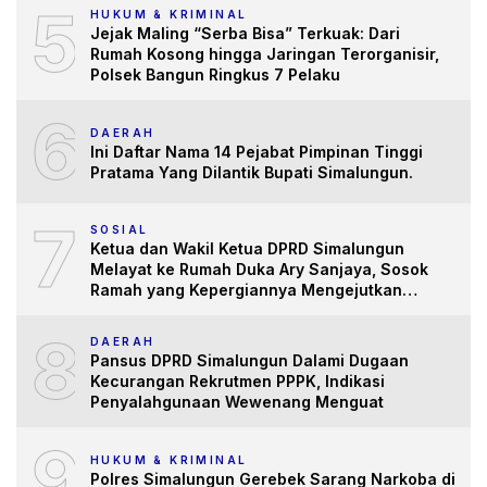
5
HUKUM & KRIMINAL
Jejak Maling “Serba Bisa” Terkuak: Dari
Rumah Kosong hingga Jaringan Terorganisir,
Polsek Bangun Ringkus 7 Pelaku
6
DAERAH
Ini Daftar Nama 14 Pejabat Pimpinan Tinggi
Pratama Yang Dilantik Bupati Simalungun.
7
SOSIAL
Ketua dan Wakil Ketua DPRD Simalungun
Melayat ke Rumah Duka Ary Sanjaya, Sosok
Ramah yang Kepergiannya Mengejutkan
Banyak Pihak
8
DAERAH
Pansus DPRD Simalungun Dalami Dugaan
Kecurangan Rekrutmen PPPK, Indikasi
Penyalahgunaan Wewenang Menguat
9
HUKUM & KRIMINAL
Polres Simalungun Gerebek Sarang Narkoba di