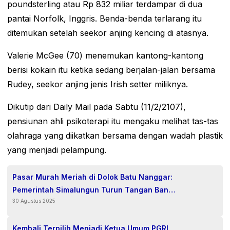
poundsterling atau Rp 832 miliar terdampar di dua
pantai Norfolk, Inggris. Benda-benda terlarang itu
ditemukan setelah seekor anjing kencing di atasnya.
Valerie McGee (70) menemukan kantong-kantong
berisi kokain itu ketika sedang berjalan-jalan bersama
Rudey, seekor anjing jenis Irish setter miliknya.
Dikutip dari Daily Mail pada Sabtu (11/2/2107),
pensiunan ahli psikoterapi itu mengaku melihat tas-tas
olahraga yang diikatkan bersama dengan wadah plastik
yang menjadi pelampung.
Pasar Murah Meriah di Dolok Batu Nanggar:
Pemerintah Simalungun Turun Tangan Bantu
30 Agustus 2025
Warga Atasi Inflasi.
Kembali Terpilih Menjadi Ketua Umum PGRI