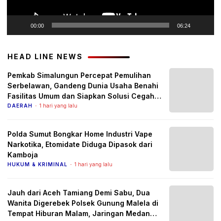
00:00
06:24
HEAD LINE NEWS
Pemkab Simalungun Percepat Pemulihan
Serbelawan, Gandeng Dunia Usaha Benahi
Fasilitas Umum dan Siapkan Solusi Cegah
Banjir Berulang
DAERAH
1 hari yang lalu
Polda Sumut Bongkar Home Industri Vape
Narkotika, Etomidate Diduga Dipasok dari
Kamboja
HUKUM & KRIMINAL
1 hari yang lalu
Jauh dari Aceh Tamiang Demi Sabu, Dua
Wanita Digerebek Polsek Gunung Malela di
Tempat Hiburan Malam, Jaringan Medan