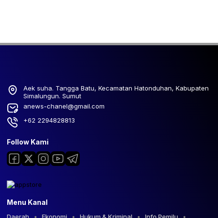
Aek suha. Tangga Batu, Kecamatan Hatonduhan, Kabupaten
Simalungun. Sumut
anews-chanel@gmail.com
+62 2294828813
Follow Kami
Menu Kanal
Daerah
Ekonomi
Hukum & Kriminal
Info Pemilu