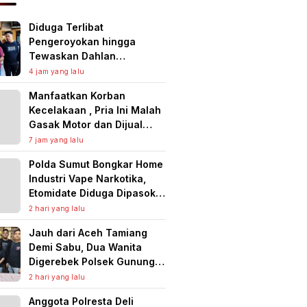
Diduga Terlibat
Pengeroyokan hingga
Tewaskan Dahlan
Panjaitan, Polres Asahan
4 jam yang lalu
Ringkus Seorang Pria
Manfaatkan Korban
Kecelakaan , Pria Ini Malah
Gasak Motor dan Dijual
untuk Narkoba serta Judi
7 jam yang lalu
Online
Polda Sumut Bongkar Home
Industri Vape Narkotika,
Etomidate Diduga Dipasok
dari Kamboja
2 hari yang lalu
Jauh dari Aceh Tamiang
Demi Sabu, Dua Wanita
Digerebek Polsek Gunung
Malela di Tempat Hiburan
2 hari yang lalu
Malam, Jaringan Medan
Anggota Polresta Deli
Diburu