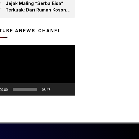
5
Jejak Maling “Serba Bisa”
Pemakaman dan Pertanian
Terkuak: Dari Rumah Kosong
yang “Memprihatinkan”
hingga Jaringan
Terorganisir, Polsek Bangun
Ringkus 7 Pelaku
TUBE ANEWS-CHANEL
r
00:00
08:47