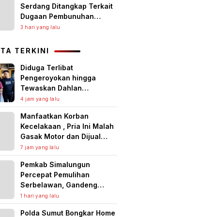
Serdang Ditangkap Terkait
Dugaan Pembunuhan
Lansia, Rekaman CCTV
3 hari yang lalu
Jadi Kunci Pengungkapan
ITA TERKINI
Diduga Terlibat
Pengeroyokan hingga
Tewaskan Dahlan
Panjaitan, Polres Asahan
4 jam yang lalu
Ringkus Seorang Pria
Manfaatkan Korban
Kecelakaan , Pria Ini Malah
Gasak Motor dan Dijual
untuk Narkoba serta Judi
7 jam yang lalu
Online
Pemkab Simalungun
Percepat Pemulihan
Serbelawan, Gandeng
Dunia Usaha Benahi
1 hari yang lalu
Fasilitas Umum dan Siapkan
Polda Sumut Bongkar Home
Solusi Cegah Banjir