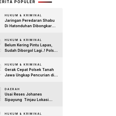
BERITA POPULER
HUKUM & KRIMINAL
Jaringan Peredaran Shabu
Di Hatonduhan Dibongkar
Polisi, Tiga Pria Diciduk
2
Berantai
HUKUM & KRIMINAL
Belum Kering Pintu Lapas,
Sudah Diborgol Lagi..! Polsek
Bosar Maligas Gas Pol
3
Residivis Narkoba Awal
HUKUM & KRIMINAL
2026, 5 Gram Sabu Disita
Gerak Cepat Polsek Tanah
Jawa Ungkap Pencurian di
Gereja, Pelaku dan Barang
4
Bukti Berhasil Diamankan
DAERAH
Usai Reses Johanes
Sipayung Tinjau Lokasi
Jalan Yang Diusulkan Warga
Huta 4. Warga Dorong
HUKUM & KRIMINAL
Perbaikan Jalan Ke