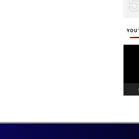
YOU
Pemuta
Video