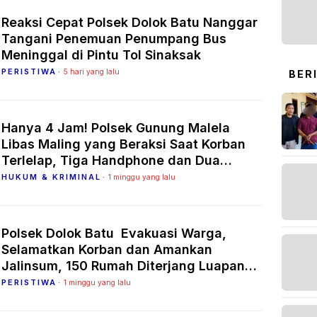
Reaksi Cepat Polsek Dolok Batu Nanggar
Tangani Penemuan Penumpang Bus
Meninggal di Pintu Tol Sinaksak
PERISTIWA
5 hari yang lalu
BER
Hanya 4 Jam! Polsek Gunung Malela
Libas Maling yang Beraksi Saat Korban
Terlelap, Tiga Handphone dan Dua
Tabung Gas Berhasil Disita Utuh
HUKUM & KRIMINAL
1 minggu yang lalu
Polsek Dolok Batu Evakuasi Warga,
Selamatkan Korban dan Amankan
Jalinsum, 150 Rumah Diterjang Luapan
Sungai Sikam
PERISTIWA
1 minggu yang lalu