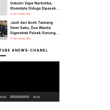
Industri Vape Narkotika,
Berulang
Etomidate Diduga Dipasok
dari Kamboja
2 hari yang lalu
Jauh dari Aceh Tamiang
Demi Sabu, Dua Wanita
Digerebek Polsek Gunung
Malela di Tempat Hiburan
2 hari yang lalu
Malam, Jaringan Medan
Diburu
TUBE ANEWS-CHANEL
r
00:00
05:25