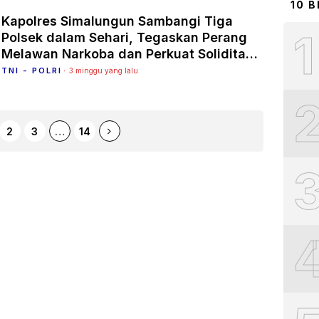
10 
Kapolres Simalungun Sambangi Tiga
1
Polsek dalam Sehari, Tegaskan Perang
Melawan Narkoba dan Perkuat Soliditas
TNI-Polri Bersama Pemerintah
TNI - POLRI
3 minggu yang lalu
2
3
…
14