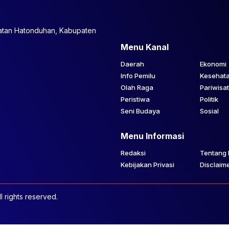
atan Hatonduhan, Kabupaten
Menu Kanal
Daerah
Ekonomi
Info Pemilu
Kesehat
Olah Raga
Pariwisa
Peristiwa
Politik
Seni Budaya
Sosial
Menu Informasi
Redaksi
Tentang 
Kebijakan Privasi
Disclaim
 rights reserved.