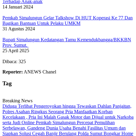
Terhadap Anak-anak
14 Januari 2024
Pemkab Simalungun Gelar Talkshow Di HUT Koperasi Ke 77 Dan
Bagikan Bantuan Untuk Pelaku UMKM
31 Agustus 2024
Bupati Simalungun Kedatangan Tamu Kemendukbangga/BKKBN
Prov. Sumut.
25 April 2025
Dibaca:
325
Reporter:
ANEWS Chanel
Tag
Breaking News
Diduga Terlibat Pengeroyokan hingga Tewaskan Dahlan Panjaitan,
Polres Asahan Ringkus Seorang Pria
Manfaatkan Korban
Kecelakaan , Pria Ini Malah Gasak Motor dan Dijual untuk Narkoba
serta Judi Online
Pemkab Simalungun Percepat Pemulihan
Serbelawan, Gandeng Dunia Usaha Benahi Fasilitas Umum dan
Siapkan Solusi Cegah Banjir Berulang
Polda Sumut Bongkar Home