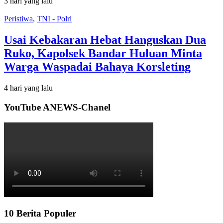
3 hari yang lalu
Peristiwa
,
TNI - Polri
Usai Kebakaran Hebat Hanguskan Dua
Ruko, Kapolsek Bandar Huluan Minta
Warga Waspadai Bahaya Korsleting
4 hari yang lalu
YouTube ANEWS-Chanel
10 Berita Populer