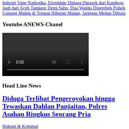
Industri Vape Narkotika, Etomidate Diduga Dipasok dari Kamboja
Jauh dari Aceh Tamiang Demi Sabu, Dua Wanita Digerebek Polsek
Gunung Malela di Tempat Hiburan Malam, Jaringan Medan Diburu
Youtube ANEWS-Chanel
Head Line News
Diduga Terlibat Pengeroyokan hingga
Tewaskan Dahlan Panjaitan, Polres
Asahan Ringkus Seorang Pria
Hukum & Kriminal