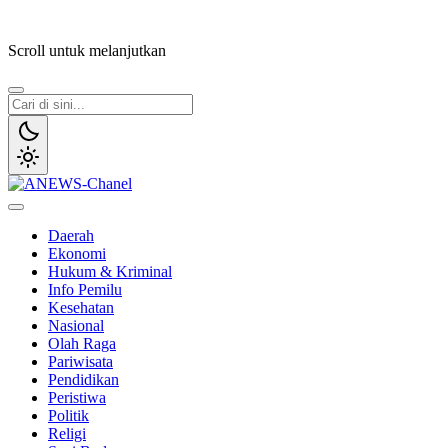
Lewati
ke
Scroll untuk melanjutkan
konten
ANEWS-Chanel
Independen, Lugas & Inspiratif
Daerah
Ekonomi
Hukum & Kriminal
Info Pemilu
Kesehatan
Nasional
Olah Raga
Pariwisata
Pendidikan
Peristiwa
Politik
Religi