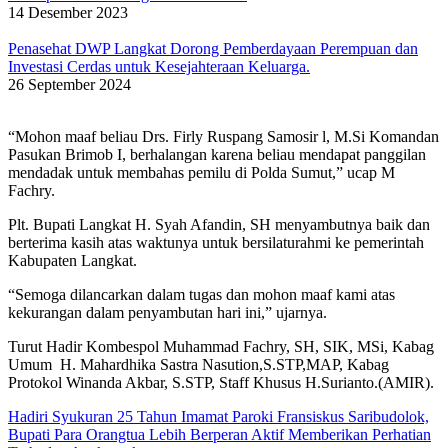
14 Desember 2023
Penasehat DWP Langkat Dorong Pemberdayaan Perempuan dan
Investasi Cerdas untuk Kesejahteraan Keluarga.
26 September 2024
“Mohon maaf beliau Drs. Firly Ruspang Samosir l, M.Si Komandan
Pasukan Brimob I, berhalangan karena beliau mendapat panggilan
mendadak untuk membahas pemilu di Polda Sumut,” ucap M
Fachry.
Plt. Bupati Langkat H. Syah Afandin, SH menyambutnya baik dan
berterima kasih atas waktunya untuk bersilaturahmi ke pemerintah
Kabupaten Langkat.
“Semoga dilancarkan dalam tugas dan mohon maaf kami atas
kekurangan dalam penyambutan hari ini,” ujarnya.
Turut Hadir Kombespol Muhammad Fachry, SH, SIK, MSi, Kabag
Umum H. Mahardhika Sastra Nasution,S.STP,MAP, Kabag
Protokol Winanda Akbar, S.STP, Staff Khusus H.Surianto.(AMIR).
Hadiri Syukuran 25 Tahun Imamat Paroki Fransiskus Saribudolok,
Bupati Para Orangtua Lebih Berperan Aktif Memberikan Perhatian