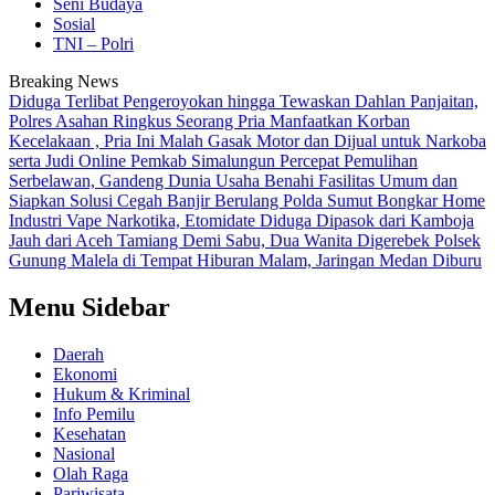
Seni Budaya
Sosial
TNI – Polri
Breaking News
Diduga Terlibat Pengeroyokan hingga Tewaskan Dahlan Panjaitan,
Polres Asahan Ringkus Seorang Pria
Manfaatkan Korban
Kecelakaan , Pria Ini Malah Gasak Motor dan Dijual untuk Narkoba
serta Judi Online
Pemkab Simalungun Percepat Pemulihan
Serbelawan, Gandeng Dunia Usaha Benahi Fasilitas Umum dan
Siapkan Solusi Cegah Banjir Berulang
Polda Sumut Bongkar Home
Industri Vape Narkotika, Etomidate Diduga Dipasok dari Kamboja
Jauh dari Aceh Tamiang Demi Sabu, Dua Wanita Digerebek Polsek
Gunung Malela di Tempat Hiburan Malam, Jaringan Medan Diburu
Menu Sidebar
Daerah
Ekonomi
Hukum & Kriminal
Info Pemilu
Kesehatan
Nasional
Olah Raga
Pariwisata