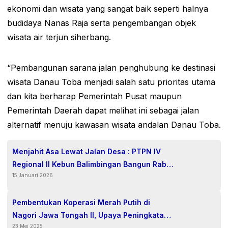
ekonomi dan wisata yang sangat baik seperti halnya
budidaya Nanas Raja serta pengembangan objek
wisata air terjun siherbang.
“Pembangunan sarana jalan penghubung ke destinasi
wisata Danau Toba menjadi salah satu prioritas utama
dan kita berharap Pemerintah Pusat maupun
Pemerintah Daerah dapat melihat ini sebagai jalan
alternatif menuju kawasan wisata andalan Danau Toba.
Menjahit Asa Lewat Jalan Desa : PTPN IV
Regional II Kebun Balimbingan Bangun Rabat
15 Januari 2026
Beton Nagori Marubun Jaya Lewat Program
TJSL
Pembentukan Koperasi Merah Putih di
Nagori Jawa Tongah II, Upaya Peningkatan
23 Mei 2025
Kesejahteraan Masyarakat.