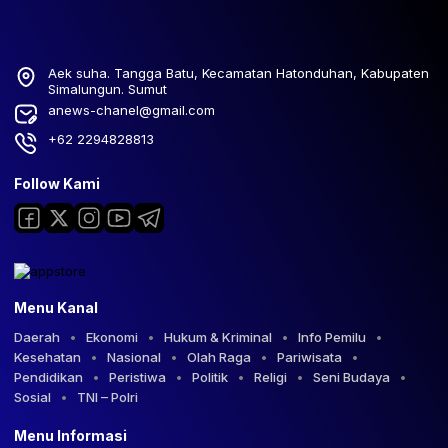
Aek suha. Tangga Batu, Kecamatan Hatonduhan, Kabupaten
Simalungun. Sumut
anews-chanel@gmail.com
+62 2294828813
Follow Kami
Menu Kanal
Daerah
Ekonomi
Hukum & Kriminal
Info Pemilu
Kesehatan
Nasional
Olah Raga
Pariwisata
Pendidikan
Peristiwa
Politik
Religi
Seni Budaya
Sosial
TNI – Polri
Menu Informasi