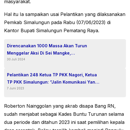
masyarakat.
Hal itu Ia sampaikan usai Pelantikan yang dilaksanakan
Pemkab Simalungun pada Rabu (07/06/2023) di
Kantor Bupati Simalungun Pematang Raya.
Direncanakan 1000 Massa Akan Turun
Menggelar Aksi Di Sei Mangke,
30 Juli 2024
Menyampaikan 10 Tuntutan.
Pelantikan 248 Ketua TP PKK Nagori, Ketua
TP PKK Simalungun: “Jalin Komunikasi Yang
7 Juni 2023
Harmonis Dengan Masyarakat”
Roberton Nainggolan yang akrab disapa Bang RN,
sudah menjabat sebagai Kades Buntu Turunan selama
dua periode dan ditahun 2023 ini saat pemilihan kepala