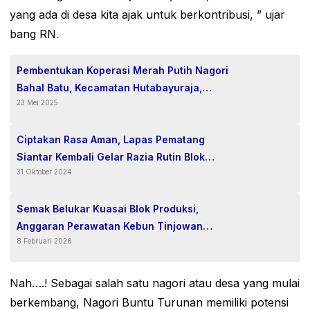
yang ada di desa kita ajak untuk berkontribusi, ” ujar
bang RN.
Pembentukan Koperasi Merah Putih Nagori
Bahal Batu, Kecamatan Hutabayuraja,
23 Mei 2025
Langkah Menuju Kesejahteraan Bersama.
Ciptakan Rasa Aman, Lapas Pematang
Siantar Kembali Gelar Razia Rutin Blok
31 Oktober 2024
Hunian.
Semak Belukar Kuasai Blok Produksi,
Anggaran Perawatan Kebun Tinjowan
8 Februari 2026
Dipertanyakan
Nah….! Sebagai salah satu nagori atau desa yang mulai
berkembang, Nagori Buntu Turunan memiliki potensi