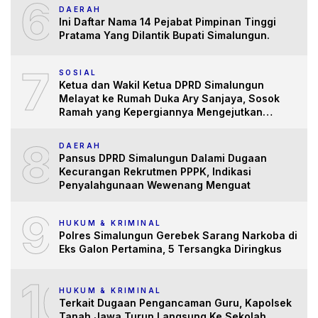
6
DAERAH
Ini Daftar Nama 14 Pejabat Pimpinan Tinggi
Pratama Yang Dilantik Bupati Simalungun.
7
SOSIAL
Ketua dan Wakil Ketua DPRD Simalungun
Melayat ke Rumah Duka Ary Sanjaya, Sosok
Ramah yang Kepergiannya Mengejutkan
Banyak Pihak
8
DAERAH
Pansus DPRD Simalungun Dalami Dugaan
Kecurangan Rekrutmen PPPK, Indikasi
Penyalahgunaan Wewenang Menguat
9
HUKUM & KRIMINAL
Polres Simalungun Gerebek Sarang Narkoba di
Eks Galon Pertamina, 5 Tersangka Diringkus
10
HUKUM & KRIMINAL
Terkait Dugaan Pengancaman Guru, Kapolsek
Tanah Jawa Turun Langsung Ke Sekolah.