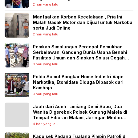
2 hari yang lalu
Manfaatkan Korban Kecelakaan , Pria Ini
Malah Gasak Motor dan Dijual untuk Narkoba
serta Judi Online
2 hari yang lalu
Pemkab Simalungun Percepat Pemulihan
Serbelawan, Gandeng Dunia Usaha Benahi
Fasilitas Umum dan Siapkan Solusi Cegah
Banjir Berulang
3 hari yang lalu
Polda Sumut Bongkar Home Industri Vape
Narkotika, Etomidate Diduga Dipasok dari
Kamboja
3 hari yang lalu
Jauh dari Aceh Tamiang Demi Sabu, Dua
Wanita Digerebek Polsek Gunung Malela di
Tempat Hiburan Malam, Jaringan Medan
Diburu
4 hari yang lalu
Kapolsek Padang Tualang Pimpin Patroli di