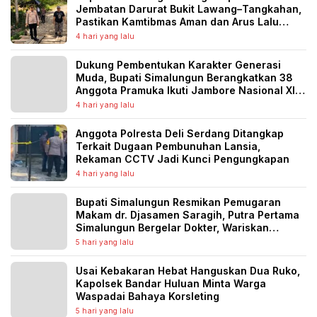
Jembatan Darurat Bukit Lawang–Tangkahan,
Pastikan Kamtibmas Aman dan Arus Lalu
Lintas Lancar
4 hari yang lalu
Dukung Pembentukan Karakter Generasi
Muda, Bupati Simalungun Berangkatkan 38
Anggota Pramuka Ikuti Jambore Nasional XII
Tahun 2026
4 hari yang lalu
Anggota Polresta Deli Serdang Ditangkap
Terkait Dugaan Pembunuhan Lansia,
Rekaman CCTV Jadi Kunci Pengungkapan
4 hari yang lalu
Bupati Simalungun Resmikan Pemugaran
Makam dr. Djasamen Saragih, Putra Pertama
Simalungun Bergelar Dokter, Wariskan
Semangat Pengabdian untuk Generasi
5 hari yang lalu
Penerus
Usai Kebakaran Hebat Hanguskan Dua Ruko,
Kapolsek Bandar Huluan Minta Warga
Waspadai Bahaya Korsleting
5 hari yang lalu