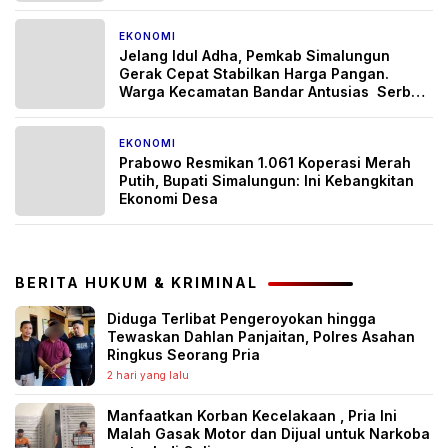
Maligas II
EKONOMI
3 bulan yang lalu
Jelang Idul Adha, Pemkab Simalungun
Gerak Cepat Stabilkan Harga Pangan.
Warga Kecamatan Bandar Antusias Serbu
Pasar Murah.
EKONOMI
3 bulan yang lalu
Prabowo Resmikan 1.061 Koperasi Merah
Putih, Bupati Simalungun: Ini Kebangkitan
Ekonomi Desa
BERITA HUKUM & KRIMINAL
Diduga Terlibat Pengeroyokan hingga
Tewaskan Dahlan Panjaitan, Polres Asahan
Ringkus Seorang Pria
2 hari yang lalu
Manfaatkan Korban Kecelakaan , Pria Ini
Malah Gasak Motor dan Dijual untuk Narkoba