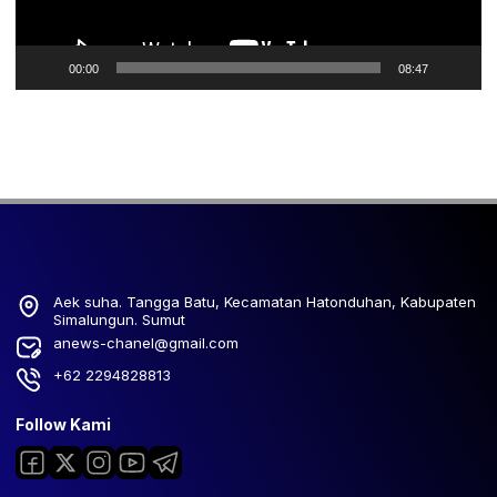
00:00
08:47
Aek suha. Tangga Batu, Kecamatan Hatonduhan, Kabupaten
Simalungun. Sumut
anews-chanel@gmail.com
+62 2294828813
Follow Kami