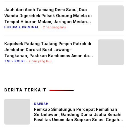
Jauh dari Aceh Tamiang Demi Sabu, Dua
Wanita Digerebek Polsek Gunung Malela di
Tempat Hiburan Malam, Jaringan Medan
Diburu
HUKUM & KRIMINAL
2 hari yang lalu
Kapolsek Padang Tualang Pimpin Patroli di
Jembatan Darurat Bukit Lawang–
Tangkahan, Pastikan Kamtibmas Aman dan
Arus Lalu Lintas Lancar
TNI - POLRI
2 hari yang lalu
BERITA TERKAIT
DAERAH
20 jam yang lalu
Pemkab Simalungun Percepat Pemulihan
Serbelawan, Gandeng Dunia Usaha Benahi
Fasilitas Umum dan Siapkan Solusi Cegah
Banjir Berulang