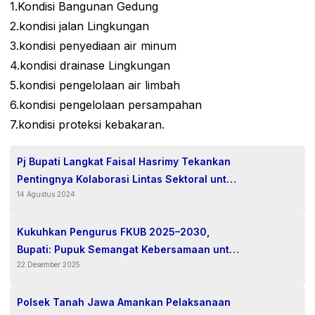
1.Kondisi Bangunan Gedung
2.kondisi jalan Lingkungan
3.kondisi penyediaan air minum
4.kondisi drainase Lingkungan
5.kondisi pengelolaan air limbah
6.kondisi pengelolaan persampahan
7.kondisi proteksi kebakaran.
Pj Bupati Langkat Faisal Hasrimy Tekankan
Pentingnya Kolaborasi Lintas Sektoral untuk
14 Agustus 2024
Sukseskan Pilkada Damai 2024
Kukuhkan Pengurus FKUB 2025–2030,
Bupati: Pupuk Semangat Kebersamaan untuk
22 Desember 2025
Kabupaten Simalungun
Polsek Tanah Jawa Amankan Pelaksanaan