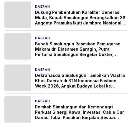
DAERAH
2 hari yang lalu
Dukung Pembentukan Karakter Generasi
Muda, Bupati Simalungun Berangkatkan 38
Anggota Pramuka Ikuti Jambore Nasional XII
Tahun 2026
DAERAH
3 hari yang lalu
Bupati Simalungun Resmikan Pemugaran
Makam dr. Djasamen Saragih, Putra
Pertama Simalungun Bergelar Dokter,
Wariskan Semangat Pengabdian untuk
Generasi Penerus
DAERAH
4 hari yang lalu
Dekranasda Simalungun Tampilkan Wastra
Khas Daerah di BTN Indonesia Fashion
Week 2026, Angkat Budaya Lokal ke
Panggung Nasional
DAERAH
4 hari yang lalu
Pemkab Simalungun dan Kemendagri
Perkuat Sinergi Kawal Investasi Cable Car
Danau Toba, Pastikan Berjalan Sesuai
Regulasi