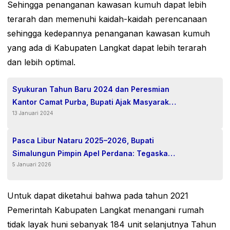
Sehingga penanganan kawasan kumuh dapat lebih
terarah dan memenuhi kaidah-kaidah perencanaan
sehingga kedepannya penanganan kawasan kumuh
yang ada di Kabupaten Langkat dapat lebih terarah
dan lebih optimal.
Syukuran Tahun Baru 2024 dan Peresmian
Kantor Camat Purba, Bupati Ajak Masyarakat
13 Januari 2024
Marharoan Bolon Membangun Tanoh
Habonaron Do Bona
Pasca Libur Nataru 2025–2026, Bupati
Simalungun Pimpin Apel Perdana: Tegaskan
5 Januari 2026
Disiplin ASN sebagai Kunci Peningkatan
Kinerja dan Pelayanan Publik
Untuk dapat diketahui bahwa pada tahun 2021
Pemerintah Kabupaten Langkat menangani rumah
tidak layak huni sebanyak 184 unit selanjutnya Tahun