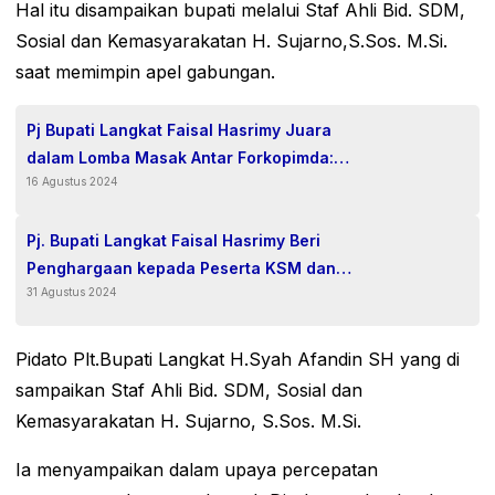
Hal itu disampaikan bupati melalui Staf Ahli Bid. SDM,
Sosial dan Kemasyarakatan H. Sujarno,S.Sos. M.Si.
saat memimpin apel gabungan.
Pj Bupati Langkat Faisal Hasrimy Juara
dalam Lomba Masak Antar Forkopimda:
16 Agustus 2024
Sambut HUT RI ke-79 dengan Kebersamaan
Pj. Bupati Langkat Faisal Hasrimy Beri
Penghargaan kepada Peserta KSM dan
31 Agustus 2024
MYRES: Prestasi Anak Muda Langkat
Harumkan Nama Daerah
Pidato Plt.Bupati Langkat H.Syah Afandin SH yang di
sampaikan Staf Ahli Bid. SDM, Sosial dan
Kemasyarakatan H. Sujarno, S.Sos. M.Si.
Ia menyampaikan dalam upaya percepatan