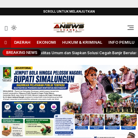
Lewati
SCROLL UNTUK MELANJUTKAN
ke
konten
Independen, Lugas & Inspiratif
ANEWS-Chanel
DAERAH
EKONOMI
HUKUM & KRIMINAL
INFO PEMILU
BREAKING NEWS
ha Benahi Fasilitas Umum dan Siapkan Solusi Cegah Banjir Berulang