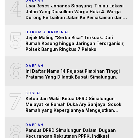
4
DAERAH
Usai Reses Johanes Sipayung Tinjau Lokasi
Jalan Yang Diusulkan Warga Huta 4. Warga
Dorong Perbaikan Jalan Ke Pemakaman dan
Pertanian yang “Memprihatinkan”
5
HUKUM & KRIMINAL
Jejak Maling “Serba Bisa” Terkuak: Dari
Rumah Kosong hingga Jaringan Terorganisir,
Polsek Bangun Ringkus 7 Pelaku
6
DAERAH
Ini Daftar Nama 14 Pejabat Pimpinan Tinggi
Pratama Yang Dilantik Bupati Simalungun.
7
SOSIAL
Ketua dan Wakil Ketua DPRD Simalungun
Melayat ke Rumah Duka Ary Sanjaya, Sosok
Ramah yang Kepergiannya Mengejutkan
Banyak Pihak
8
DAERAH
Pansus DPRD Simalungun Dalami Dugaan
Kecurangan Rekrutmen PPPK, Indikasi