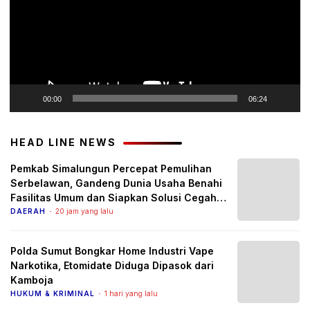
00:00
06:24
HEAD LINE NEWS
Pemkab Simalungun Percepat Pemulihan
Serbelawan, Gandeng Dunia Usaha Benahi
Fasilitas Umum dan Siapkan Solusi Cegah
Banjir Berulang
DAERAH
20 jam yang lalu
Polda Sumut Bongkar Home Industri Vape
Narkotika, Etomidate Diduga Dipasok dari
Kamboja
HUKUM & KRIMINAL
1 hari yang lalu