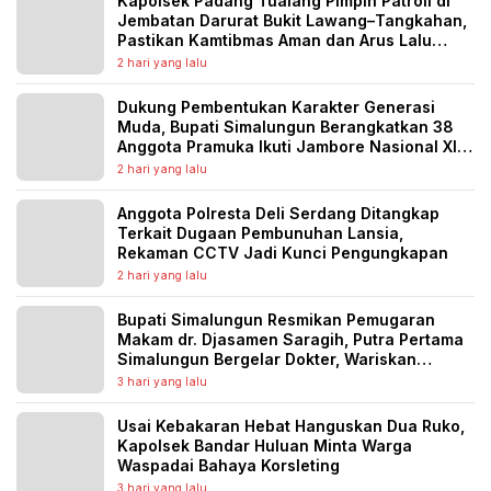
Kapolsek Padang Tualang Pimpin Patroli di
Jembatan Darurat Bukit Lawang–Tangkahan,
Pastikan Kamtibmas Aman dan Arus Lalu
Lintas Lancar
2 hari yang lalu
Dukung Pembentukan Karakter Generasi
Muda, Bupati Simalungun Berangkatkan 38
Anggota Pramuka Ikuti Jambore Nasional XII
Tahun 2026
2 hari yang lalu
Anggota Polresta Deli Serdang Ditangkap
Terkait Dugaan Pembunuhan Lansia,
Rekaman CCTV Jadi Kunci Pengungkapan
2 hari yang lalu
Bupati Simalungun Resmikan Pemugaran
Makam dr. Djasamen Saragih, Putra Pertama
Simalungun Bergelar Dokter, Wariskan
Semangat Pengabdian untuk Generasi
3 hari yang lalu
Penerus
Usai Kebakaran Hebat Hanguskan Dua Ruko,
Kapolsek Bandar Huluan Minta Warga
Waspadai Bahaya Korsleting
3 hari yang lalu