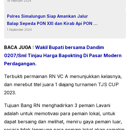
18 Februari 2024
Polres Simalungun Siap Amankan Jalur
Balap Sepeda PON XXI dan Kirab Api PON di
1 September 2024
Sumut
BACA JUGA :
Wakil Bupati bersama Dandim
0207/Sml Tinjau Harga Bapokting Di Pasar Modern
Perdagangan.
Terbukti permainan RN VC A menunjukkan kelasnya,
dan merebut titel juara 1 diajang turnamen TJS CUP
2023.
Tujuan Bang RN menghadirkan 3 pemain Lavani
adalah untuk memotivasi para pemain lokal, untuk
dapat bersaing dan melihat, meniru gaya pemain luar,
secara tidak langsung para pemain lokal akan semakin