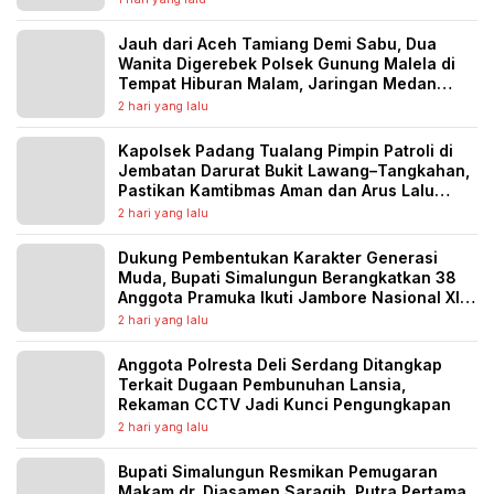
Jauh dari Aceh Tamiang Demi Sabu, Dua
Wanita Digerebek Polsek Gunung Malela di
Tempat Hiburan Malam, Jaringan Medan
Diburu
2 hari yang lalu
Kapolsek Padang Tualang Pimpin Patroli di
Jembatan Darurat Bukit Lawang–Tangkahan,
Pastikan Kamtibmas Aman dan Arus Lalu
Lintas Lancar
2 hari yang lalu
Dukung Pembentukan Karakter Generasi
Muda, Bupati Simalungun Berangkatkan 38
Anggota Pramuka Ikuti Jambore Nasional XII
Tahun 2026
2 hari yang lalu
Anggota Polresta Deli Serdang Ditangkap
Terkait Dugaan Pembunuhan Lansia,
Rekaman CCTV Jadi Kunci Pengungkapan
2 hari yang lalu
Bupati Simalungun Resmikan Pemugaran
Makam dr. Djasamen Saragih, Putra Pertama