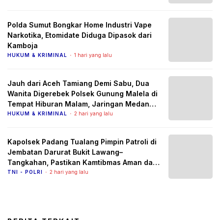
Polda Sumut Bongkar Home Industri Vape
Narkotika, Etomidate Diduga Dipasok dari
Kamboja
HUKUM & KRIMINAL
1 hari yang lalu
Jauh dari Aceh Tamiang Demi Sabu, Dua
Wanita Digerebek Polsek Gunung Malela di
Tempat Hiburan Malam, Jaringan Medan
Diburu
HUKUM & KRIMINAL
2 hari yang lalu
Kapolsek Padang Tualang Pimpin Patroli di
Jembatan Darurat Bukit Lawang–
Tangkahan, Pastikan Kamtibmas Aman dan
Arus Lalu Lintas Lancar
TNI - POLRI
2 hari yang lalu