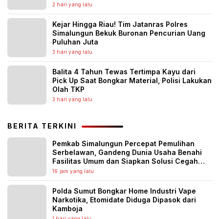
2 hari yang lalu
Kejar Hingga Riau! Tim Jatanras Polres
Simalungun Bekuk Buronan Pencurian Uang
Puluhan Juta
3 hari yang lalu
Balita 4 Tahun Tewas Tertimpa Kayu dari
Pick Up Saat Bongkar Material, Polisi Lakukan
Olah TKP
3 hari yang lalu
BERITA TERKINI
Pemkab Simalungun Percepat Pemulihan
Serbelawan, Gandeng Dunia Usaha Benahi
Fasilitas Umum dan Siapkan Solusi Cegah
Banjir Berulang
16 jam yang lalu
Polda Sumut Bongkar Home Industri Vape
Narkotika, Etomidate Diduga Dipasok dari
Kamboja
1 hari yang lalu