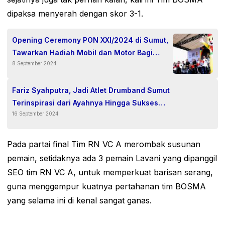
dipaksa menyerah dengan skor 3-1.
Opening Ceremony PON XXI/2024 di Sumut,
Tawarkan Hadiah Mobil dan Motor Bagi
8 September 2024
Penonton
Fariz Syahputra, Jadi Atlet Drumband Sumut
Terinspirasi dari Ayahnya Hingga Sukses
16 September 2024
Berprestasi PON XXI
Pada partai final Tim RN VC A merombak susunan
pemain, setidaknya ada 3 pemain Lavani yang dipanggil
SEO tim RN VC A, untuk memperkuat barisan serang,
guna menggempur kuatnya pertahanan tim BOSMA
yang selama ini di kenal sangat ganas.