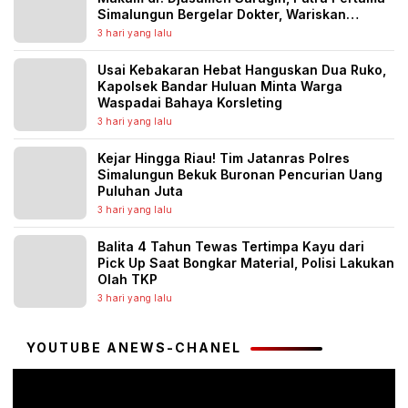
Simalungun Bergelar Dokter, Wariskan
Semangat Pengabdian untuk Generasi
3 hari yang lalu
Penerus
Usai Kebakaran Hebat Hanguskan Dua Ruko,
Kapolsek Bandar Huluan Minta Warga
Waspadai Bahaya Korsleting
3 hari yang lalu
Kejar Hingga Riau! Tim Jatanras Polres
Simalungun Bekuk Buronan Pencurian Uang
Puluhan Juta
3 hari yang lalu
Balita 4 Tahun Tewas Tertimpa Kayu dari
Pick Up Saat Bongkar Material, Polisi Lakukan
Olah TKP
3 hari yang lalu
YOUTUBE ANEWS-CHANEL
Pemutar
Video