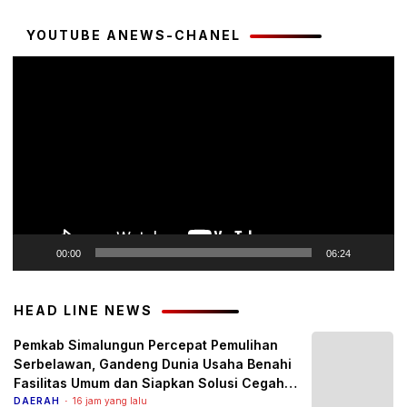
YOUTUBE ANEWS-CHANEL
Pemutar
Video
00:00
06:24
HEAD LINE NEWS
Pemkab Simalungun Percepat Pemulihan
Serbelawan, Gandeng Dunia Usaha Benahi
Fasilitas Umum dan Siapkan Solusi Cegah
Banjir Berulang
DAERAH
16 jam yang lalu