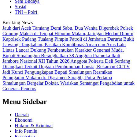
Seni Budaya
Sosial
TNI – Polri
Breaking News
Jauh dari Aceh Tamiang Demi Sabu, Dua Wanita Digerebek Polsek
Gunung Malela di Tempat Hiburan Malam, Jaringan Medan Diburu
Kapolsek Padang Tualang Pimpin Patroli di Jembatan Darurat Bukit
Lawang–Tangkahan, Pastikan Kamtibmas Aman dan Arus Lalu
Lintas Lancar
Dukung Pembentukan Karakter Generasi Muda,
Bupati Simalungun Berangkatkan 38 Anggota Pramuka Ikuti
Jambore Nasional XII Tahun 2026
Anggota Polresta Deli Serdang
Ditangkap Terkait Dugaan Pembunuhan Lansia, Rekaman CCTV
Jadi Kunci Pengungkapan
Bupati Simalungun Resmikan
Pemugaran Makam dr. Djasamen Saragih, Putra Pertama
Simalungun Bergelar Dokter, Wariskan Semangat Pengabdian untuk
Generasi Penerus
Menu Sidebar
Daerah
Ekonomi
Hukum & Kriminal
Info Pemilu
Kesehatan