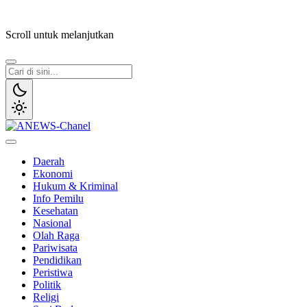
Lewati
ke
Scroll untuk melanjutkan
konten
ANEWS-Chanel
Independen, Lugas & Inspiratif
Daerah
Ekonomi
Hukum & Kriminal
Info Pemilu
Kesehatan
Nasional
Olah Raga
Pariwisata
Pendidikan
Peristiwa
Politik
Religi