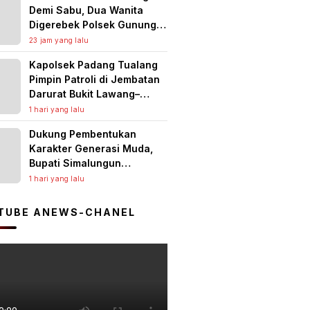
Demi Sabu, Dua Wanita
Digerebek Polsek Gunung
Malela di Tempat Hiburan
23 jam yang lalu
Malam, Jaringan Medan
Kapolsek Padang Tualang
Diburu
Pimpin Patroli di Jembatan
Darurat Bukit Lawang–
Tangkahan, Pastikan
1 hari yang lalu
Kamtibmas Aman dan Arus
Dukung Pembentukan
Lalu Lintas Lancar
Karakter Generasi Muda,
Bupati Simalungun
Berangkatkan 38 Anggota
1 hari yang lalu
Pramuka Ikuti Jambore
Nasional XII Tahun 2026
TUBE ANEWS-CHANEL