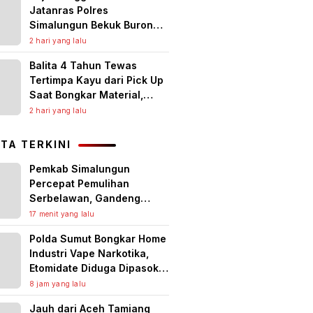
Jatanras Polres
Simalungun Bekuk Buronan
Pencurian Uang Puluhan
2 hari yang lalu
Juta
Balita 4 Tahun Tewas
Tertimpa Kayu dari Pick Up
Saat Bongkar Material,
Polisi Lakukan Olah TKP
2 hari yang lalu
ITA TERKINI
Pemkab Simalungun
Percepat Pemulihan
Serbelawan, Gandeng
Dunia Usaha Benahi
17 menit yang lalu
Fasilitas Umum dan Siapkan
Polda Sumut Bongkar Home
Solusi Cegah Banjir
Industri Vape Narkotika,
Berulang
Etomidate Diduga Dipasok
dari Kamboja
8 jam yang lalu
Jauh dari Aceh Tamiang