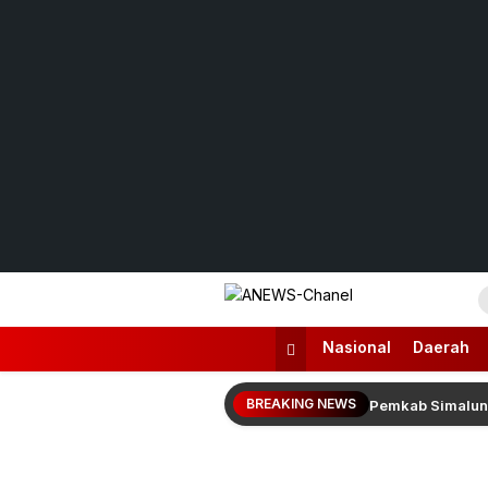
Lewati
ke
konten
ANEWS-Chanel
Independen, Lugas & Inspiratif
Nasional
Daerah
BREAKING NEWS
Pemkab Simalung