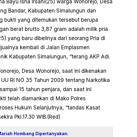
a Bayu Isna Irsani(25) warga Wonorejo, Desa
ng Bandar, Kabupaten Simalungun dan
 bukti yang ditemukan tersebut berupa
gan berat brutto 3,87 gram adalah milik pria
5) yang baru dibelinya dari seorang Pria di
jualnya kembali di Jalan Emplasmen
ik Kabupaten Simalungun, “terang AKP Adi.
onorejo, Desa Wonorejo, saat ini dikenakan
(1) UU RI NO 35 Tahun 2009 tentang Narkotika
mpai 15 tahun penjara, dan saat ini
ti telah diamankan di Mako Polres
roses Hukum Selanjutnya, “tandas Kasat
kira Pkl.17.30 WIB.(Red)
Mariah Hombang Dipertanyakan.