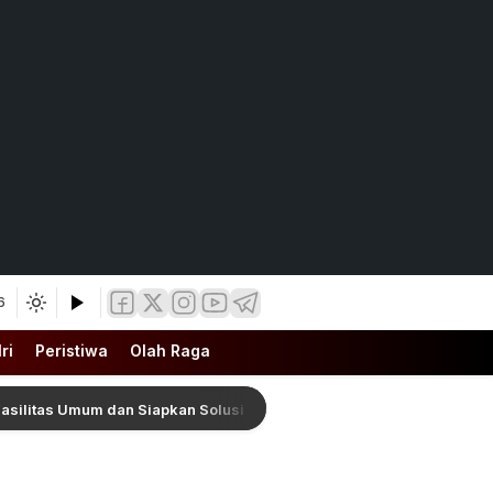
6
ri
Peristiwa
Olah Raga
silitas Umum dan Siapkan Solusi Cegah Banjir Berulang