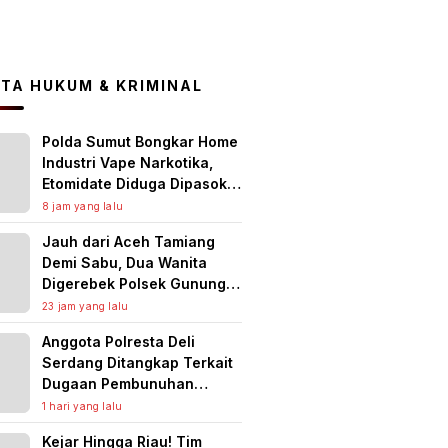
ITA HUKUM & KRIMINAL
Polda Sumut Bongkar Home
Industri Vape Narkotika,
Etomidate Diduga Dipasok
dari Kamboja
8 jam yang lalu
Jauh dari Aceh Tamiang
Demi Sabu, Dua Wanita
Digerebek Polsek Gunung
Malela di Tempat Hiburan
23 jam yang lalu
Malam, Jaringan Medan
Anggota Polresta Deli
Diburu
Serdang Ditangkap Terkait
Dugaan Pembunuhan
Lansia, Rekaman CCTV
1 hari yang lalu
Jadi Kunci Pengungkapan
Kejar Hingga Riau! Tim