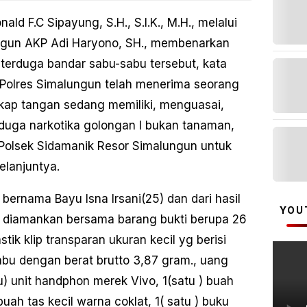
d F.C Sipayung, S.H., S.I.K., M.H., melalui
ngun AKP Adi Haryono, SH., membenarkan
terduga bandar sabu-sabu tersebut, kata
 Polres Simalungun telah menerima seorang
gkap tangan sedang memiliki, menguasai,
uga narkotika golongan I bukan tanaman,
l Polsek Sidamanik Resor Simalungun untuk
elanjuntya.
 bernama Bayu Isna Irsani(25) dan dari hasil
YOU
 diamankan bersama barang bukti berupa 26
ik klip transparan ukuran kecil yg berisi
abu dengan berat brutto 3,87 gram., uang
u) unit handphon merek Vivo, 1(satu ) buah
uah tas kecil warna coklat, 1( satu ) buku