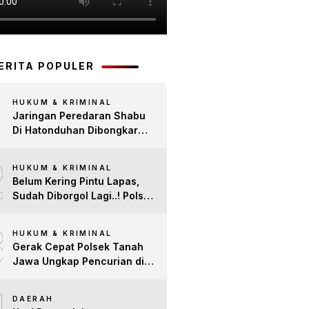
BERITA POPULER
HUKUM & KRIMINAL
Jaringan Peredaran Shabu
Di Hatonduhan Dibongkar
Polisi, Tiga Pria Diciduk
2
Berantai
HUKUM & KRIMINAL
Belum Kering Pintu Lapas,
Sudah Diborgol Lagi..! Polsek
Bosar Maligas Gas Pol
3
Residivis Narkoba Awal
HUKUM & KRIMINAL
2026, 5 Gram Sabu Disita
Gerak Cepat Polsek Tanah
Jawa Ungkap Pencurian di
Gereja, Pelaku dan Barang
Bukti Berhasil Diamankan
DAERAH