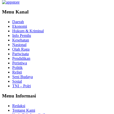
Menu Kanal
Daerah
Ekonomi
Hukum & Kriminal
Info Pemilu
Kesehatan
Nasional
Olah Raga
Pariwisata
Pendidikan
Peristiwa
Politik
Religi
Seni Budaya
Sosial
TNI – Polri
Menu Informasi
Redaksi
Tentang Kami