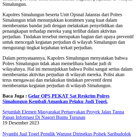
Simalungun.
Kapolres Simalungun beserta Unit Opsnal Jatanras dari Polres
Simalungun telah menunjukkan komitmen yang kuat dalam
memberantas bandar judi dengan melakukan penyelidikan dan
penangkapan terhadap mereka yang terlibat dalam aktivitas
perjudian. Tindakan tersebut merupakan bagian dari upaya preventif
untuk mencegah kegiatan perjudian di wilayah Simalungun dan
mengurangi tingkat kejahatan terkait perjudian.
Dalam pernyataannya, Kapolres Simalungun menyatakan bahwa
Polres Simalungun tidak akan memelihara bandar judi di
wilayahnya. Hal ini menunjukkan bahwa Polisi sangat serius dalam
memberantas aktivitas perjudian di wilayah mereka. Polisi akan
terus mengawasi dan melakukan tindakan preventif demi
memberantas kegiatan perjudian di wilayah Simalungun.
Baca Juga :
Gelar OPS PEKAT Sat Reskrim Polres
Simalungun Kembali Amankan Pelaku Judi Togel.
Sejumlah Elemen Masyarakat Pertanyakan Proyek Jalan Tanpa
Papan Informasi Di Nagori Buntu Turunan
19 Desember 2023
Nyambi Jual Togel Pemilik Warung Diringkus Polsek Saribudolok