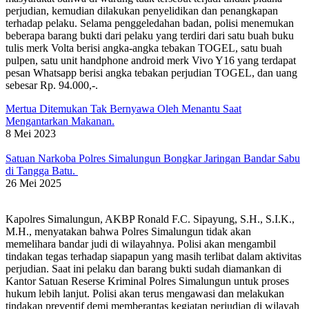
perjudian, kemudian dilakukan penyelidikan dan penangkapan
terhadap pelaku. Selama penggeledahan badan, polisi menemukan
beberapa barang bukti dari pelaku yang terdiri dari satu buah buku
tulis merk Volta berisi angka-angka tebakan TOGEL, satu buah
pulpen, satu unit handphone android merk Vivo Y16 yang terdapat
pesan Whatsapp berisi angka tebakan perjudian TOGEL, dan uang
sebesar Rp. 94.000,-.
Mertua Ditemukan Tak Bernyawa Oleh Menantu Saat
Mengantarkan Makanan.
8 Mei 2023
Satuan Narkoba Polres Simalungun Bongkar Jaringan Bandar Sabu
di Tangga Batu.
26 Mei 2025
Kapolres Simalungun, AKBP Ronald F.C. Sipayung, S.H., S.I.K.,
M.H., menyatakan bahwa Polres Simalungun tidak akan
memelihara bandar judi di wilayahnya. Polisi akan mengambil
tindakan tegas terhadap siapapun yang masih terlibat dalam aktivitas
perjudian. Saat ini pelaku dan barang bukti sudah diamankan di
Kantor Satuan Reserse Kriminal Polres Simalungun untuk proses
hukum lebih lanjut. Polisi akan terus mengawasi dan melakukan
tindakan preventif demi memberantas kegiatan perjudian di wilayah