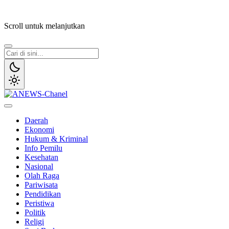
Lewati
ke
Scroll untuk melanjutkan
konten
ANEWS-Chanel
Independen, Lugas & Inspiratif
Daerah
Ekonomi
Hukum & Kriminal
Info Pemilu
Kesehatan
Nasional
Olah Raga
Pariwisata
Pendidikan
Peristiwa
Politik
Religi