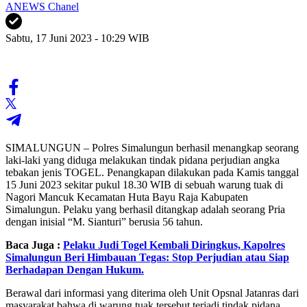
ANEWS Chanel
Sabtu, 17 Juni 2023 - 10:29 WIB
SIMALUNGUN – Polres Simalungun berhasil menangkap seorang
laki-laki yang diduga melakukan tindak pidana perjudian angka
tebakan jenis TOGEL. Penangkapan dilakukan pada Kamis tanggal
15 Juni 2023 sekitar pukul 18.30 WIB di sebuah warung tuak di
Nagori Mancuk Kecamatan Huta Bayu Raja Kabupaten
Simalungun. Pelaku yang berhasil ditangkap adalah seorang Pria
dengan inisial “M. Sianturi” berusia 56 tahun.
Baca Juga :
Pelaku Judi Togel Kembali Diringkus, Kapolres
Simalungun Beri Himbauan Tegas: Stop Perjudian atau Siap
Berhadapan Dengan Hukum.
Berawal dari informasi yang diterima oleh Unit Opsnal Jatanras dari
masyarakat bahwa di warung tuak tersebut terjadi tindak pidana