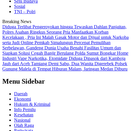
Seni Budaya
Sosial
TNI – Polri
Breaking News
Diduga Terlibat Pengeroyokan hingga Tewaskan Dahlan Panjaitan,
Polres Asahan Ringkus Seorang Pria
Manfaatkan Korban
Kecelakaan , Pria Ini Malah Gasak Motor dan Dijual untuk Narkoba
serta Judi Online
Pemkab Simalungun Percepat Pemulihan
Serbelawan, Gandeng Dunia Usaha Benahi Fasilitas Umum dan
Siapkan Solusi Cegah Banjir Berulang
Polda Sumut Bongkar Home
Industri Vape Narkotika, Etomidate Diduga Dipasok dari Kamboja
Jauh dari Aceh Tamiang Demi Sabu, Dua Wanita Digerebek Polsek
Gunung Malela di Tempat Hiburan Malam, Jaringan Medan Diburu
Menu Sidebar
Daerah
Ekonomi
Hukum & Kriminal
Info Pemilu
Kesehatan
Nasional
Olah Raga
Pariwisata