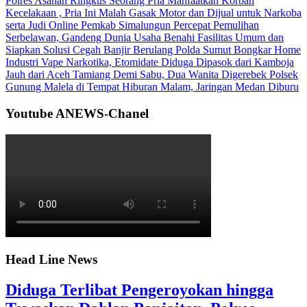
Polres Asahan Ringkus Seorang Pria
Manfaatkan Korban
Kecelakaan , Pria Ini Malah Gasak Motor dan Dijual untuk Narkoba
serta Judi Online
Pemkab Simalungun Percepat Pemulihan
Serbelawan, Gandeng Dunia Usaha Benahi Fasilitas Umum dan
Siapkan Solusi Cegah Banjir Berulang
Polda Sumut Bongkar Home
Industri Vape Narkotika, Etomidate Diduga Dipasok dari Kamboja
Jauh dari Aceh Tamiang Demi Sabu, Dua Wanita Digerebek Polsek
Gunung Malela di Tempat Hiburan Malam, Jaringan Medan Diburu
Youtube ANEWS-Chanel
Head Line News
Diduga Terlibat Pengeroyokan hingga