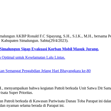
malungun AKBP Ronald F.C Sipayung, S.H., S.I.K., M.H., bersama Pe
n Kabupaten Simalungun. Sabtu(29/4/2023).
es Simalungun Sigap Evakuasi Korban Mobil Masuk Jurang.
Optimal untuk Keselamatan Lalu Lintas.
kan Semangat Pengabdian Jelang Hari Bhayangkara ke-80
., menyampaikan bahwa kegiatan Pattoli berkuda Unit Satwa Dit Sam
ata Super Prioritas.
 Patroli berkuda di Kawasan Pariwisata Danau Toba Parapat ini dalam 
an nyaman selama berada di Parapat ini.