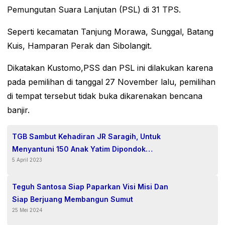
Pemungutan Suara Lanjutan (PSL) di 31 TPS.
Seperti kecamatan Tanjung Morawa, Sunggal, Batang
Kuis, Hamparan Perak dan Sibolangit.
Dikatakan Kustomo,PSS dan PSL ini dilakukan karena
pada pemilihan di tanggal 27 November lalu, pemilihan
di tempat tersebut tidak buka dikarenakan bencana
banjir.
TGB Sambut Kehadiran JR Saragih, Untuk
Menyantuni 150 Anak Yatim Dipondok
5 April 2023
Parsulukan Serambi Babussalam.
Teguh Santosa Siap Paparkan Visi Misi Dan
Siap Berjuang Membangun Sumut
25 Mei 2024