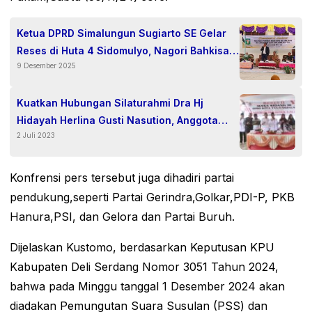
Ketua DPRD Simalungun Sugiarto SE Gelar
Reses di Huta 4 Sidomulyo, Nagori Bahkisat.
9 Desember 2025
Ajak Warga Tetap Kompak, Solid, Jangan
Terpecah Belah di Tengah Tantangan Yang
Semakin Kompleks.
Kuatkan Hubungan Silaturahmi Dra Hj
Hidayah Herlina Gusti Nasution, Anggota
2 Juli 2023
DPRD Provinsi Sumut Fraksi PKS Istri Wakil
Bupati Simalungun Hadiri Undangan Reses
Ke Tanjung Balai.
Konfrensi pers tersebut juga dihadiri partai
pendukung,seperti Partai Gerindra,Golkar,PDI-P, PKB
Hanura,PSI, dan Gelora dan Partai Buruh.
Dijelaskan Kustomo, berdasarkan Keputusan KPU
Kabupaten Deli Serdang Nomor 3051 Tahun 2024,
bahwa pada Minggu tanggal 1 Desember 2024 akan
diadakan Pemungutan Suara Susulan (PSS) dan