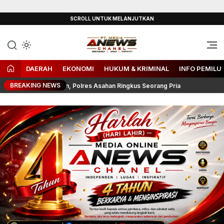
Lewati
SCROLL UNTUK MELANJUTKAN
ke
konten
Independen, Lugas & Inspiratif
ANEWS-Chanel
DAERAH
EKONOMI
HUKUM & KRIMINAL
INFO PEMILU
BREAKING NEWS
ahlan Panjaitan, Polres Asahan Ringkus Seorang Pria
Manf