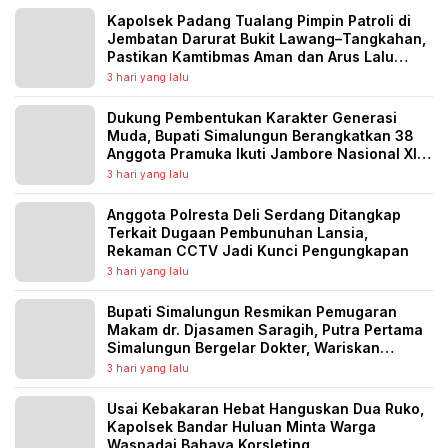
Kapolsek Padang Tualang Pimpin Patroli di
Jembatan Darurat Bukit Lawang–Tangkahan,
Pastikan Kamtibmas Aman dan Arus Lalu
Lintas Lancar
3 hari yang lalu
Dukung Pembentukan Karakter Generasi
Muda, Bupati Simalungun Berangkatkan 38
Anggota Pramuka Ikuti Jambore Nasional XII
Tahun 2026
3 hari yang lalu
Anggota Polresta Deli Serdang Ditangkap
Terkait Dugaan Pembunuhan Lansia,
Rekaman CCTV Jadi Kunci Pengungkapan
3 hari yang lalu
Bupati Simalungun Resmikan Pemugaran
Makam dr. Djasamen Saragih, Putra Pertama
Simalungun Bergelar Dokter, Wariskan
Semangat Pengabdian untuk Generasi
3 hari yang lalu
Penerus
Usai Kebakaran Hebat Hanguskan Dua Ruko,
Kapolsek Bandar Huluan Minta Warga
Waspadai Bahaya Korsleting