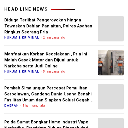
HEAD LINE NEWS
Diduga Terlibat Pengeroyokan hingga
Tewaskan Dahlan Panjaitan, Polres Asahan
Ringkus Seorang Pria
HUKUM & KRIMINAL
2 jam yang lalu
Manfaatkan Korban Kecelakaan , Pria Ini
Malah Gasak Motor dan Dijual untuk
Narkoba serta Judi Online
HUKUM & KRIMINAL
5 jam yang lalu
Pemkab Simalungun Percepat Pemulihan
Serbelawan, Gandeng Dunia Usaha Benahi
Fasilitas Umum dan Siapkan Solusi Cegah
Banjir Berulang
DAERAH
1 hari yang lalu
Polda Sumut Bongkar Home Industri Vape
Narkotika, Etomidate Diduga Dipasok dari