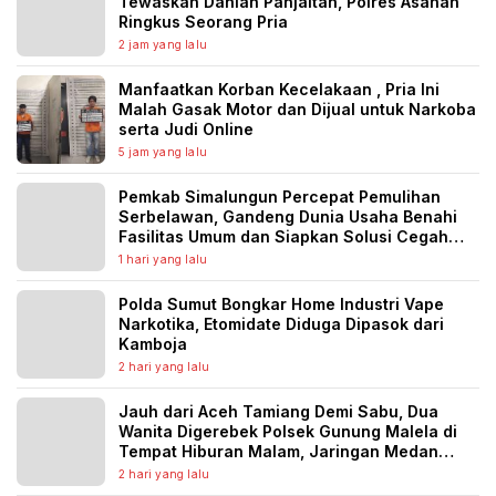
Tewaskan Dahlan Panjaitan, Polres Asahan
Ringkus Seorang Pria
2 jam yang lalu
Manfaatkan Korban Kecelakaan , Pria Ini
Malah Gasak Motor dan Dijual untuk Narkoba
serta Judi Online
5 jam yang lalu
Pemkab Simalungun Percepat Pemulihan
Serbelawan, Gandeng Dunia Usaha Benahi
Fasilitas Umum dan Siapkan Solusi Cegah
Banjir Berulang
1 hari yang lalu
Polda Sumut Bongkar Home Industri Vape
Narkotika, Etomidate Diduga Dipasok dari
Kamboja
2 hari yang lalu
Jauh dari Aceh Tamiang Demi Sabu, Dua
Wanita Digerebek Polsek Gunung Malela di
Tempat Hiburan Malam, Jaringan Medan
Diburu
2 hari yang lalu