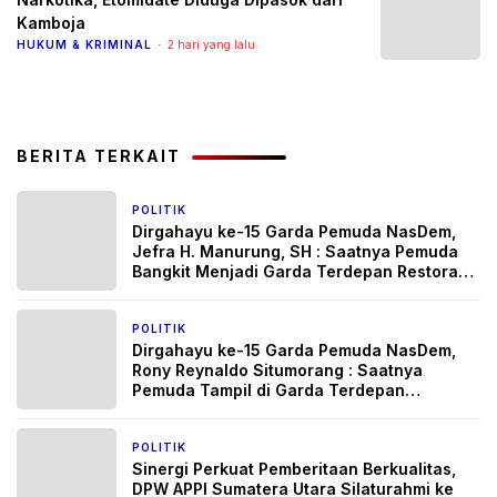
Kamboja
HUKUM & KRIMINAL
2 hari yang lalu
BERITA TERKAIT
POLITIK
3 minggu yang lalu
Dirgahayu ke-15 Garda Pemuda NasDem,
Jefra H. Manurung, SH : Saatnya Pemuda
Bangkit Menjadi Garda Terdepan Restorasi
dan Pengabdian untuk Rakyat
POLITIK
3 minggu yang lalu
Dirgahayu ke-15 Garda Pemuda NasDem,
Rony Reynaldo Situmorang : Saatnya
Pemuda Tampil di Garda Terdepan
Mengawal Restorasi dan Mengabdi untuk
Rakyat
POLITIK
3 bulan yang lalu
Sinergi Perkuat Pemberitaan Berkualitas,
DPW APPI Sumatera Utara Silaturahmi ke