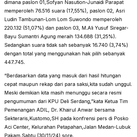
dimana paslon 01,Sofyan Nasution-Junaidi Parapat
memperoleh 76.516 suara (17,55%), paslon 02, Asri
Ludin Tambunan-Lom Lom Suwondo memperoleh
220.132 (51,07%) dan paslon 03, M.Ali Yusuf Siregar-
Bayu Sumantri Agung meraih 134.688 (31,25%).
Sedangkan suara tidak sah sebanyak 16.740 (3,74%)
dengan total yang menggunakan hak pilih sebanyak
447.745.
“Berdasarkan data yang masuk dari hasil hitungan
cepat maupun rekap dari para saksi,kita sudah unggul.
Meski demikian kita masih menunggu secara resmi
pengumuman dari KPU Deli Serdang,”kata Ketua Tim
Pemenangan ADIL, Dr. Khairul Anwar bersama
Sekteraris,Kustomo,SH pada konfrensi pers di Posko
Aci Center, Kelurahan Petapahan,Jalan Medan-Lubuk
Pakam,Sabtu (30/11/24) sore.