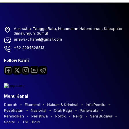
Aek suha. Tangga Batu, Kecamatan Hatonduhan, Kabupaten
Simalungun. Sumut
anews-chanel@gmail.com
+62 2294828813
Follow Kami
Menu Kanal
Daerah
Ekonomi
Hukum & Kriminal
Info Pemilu
Kesehatan
Nasional
Olah Raga
Pariwisata
Pendidikan
Peristiwa
Politik
Religi
Seni Budaya
Sosial
TNI – Polri