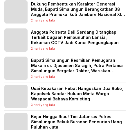
Dukung Pembentukan Karakter Generasi
Muda, Bupati Simalungun Berangkatkan 38
Anggota Pramuka Ikuti Jambore Nasional XII
Tahun 2026
2 hari yang lalu
Anggota Polresta Deli Serdang Ditangkap
Terkait Dugaan Pembunuhan Lansia,
Rekaman CCTV Jadi Kunci Pengungkapan
2 hari yang lalu
Bupati Simalungun Resmikan Pemugaran
Makam dr. Djasamen Saragih, Putra Pertama
Simalungun Bergelar Dokter, Wariskan
Semangat Pengabdian untuk Generasi
3 hari yang lalu
Penerus
Usai Kebakaran Hebat Hanguskan Dua Ruko,
Kapolsek Bandar Huluan Minta Warga
Waspadai Bahaya Korsleting
3 hari yang lalu
Kejar Hingga Riau! Tim Jatanras Polres
Simalungun Bekuk Buronan Pencurian Uang
Puluhan Juta