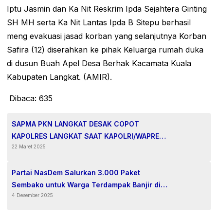
Iptu Jasmin dan Ka Nit Reskrim Ipda Sejahtera Ginting
SH MH serta Ka Nit Lantas Ipda B Sitepu berhasil
meng evakuasi jasad korban yang selanjutnya Korban
Safira (12) diserahkan ke pihak Keluarga rumah duka
di dusun Buah Apel Desa Berhak Kacamata Kuala
Kabupaten Langkat. (AMIR).
Dibaca:
635
SAPMA PKN LANGKAT DESAK COPOT
KAPOLRES LANGKAT SAAT KAPOLRI/WAPRES
22 Maret 2025
DATANG
Partai NasDem Salurkan 3.000 Paket
Sembako untuk Warga Terdampak Banjir di
4 Desember 2025
Kota Medan.