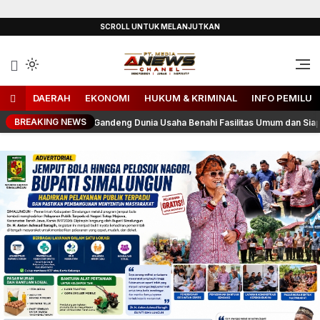
Lewati
SCROLL UNTUK MELANJUTKAN
ke
konten
Independen, Lugas & Inspiratif
ANEWS-Chanel
DAERAH
EKONOMI
HUKUM & KRIMINAL
INFO PEMILU
BREAKING NEWS
 Serbelawan, Gandeng Dunia Usaha Benahi Fasilitas Umum dan Siapkan Sol