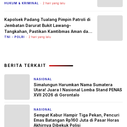
Diburu
HUKUM & KRIMINAL
2 hari yang lalu
Kapolsek Padang Tualang Pimpin Patroli di
Jembatan Darurat Bukit Lawang–
Tangkahan, Pastikan Kamtibmas Aman dan
Arus Lalu Lintas Lancar
TNI - POLRI
2 hari yang lalu
BERITA TERKAIT
NASIONAL
1 bulan yang lalu
Simalungun Harumkan Nama Sumatera
Utara! Juara I Nasional Lomba Stand PENAS
XVII 2026 di Gorontalo
NASIONAL
1 bulan yang lalu
Sempat Kabur Hampir Tiga Pekan, Pencuri
Emas Batangan Rp160 Juta di Pasar Horas
Akhirnya Dibekuk Polisi