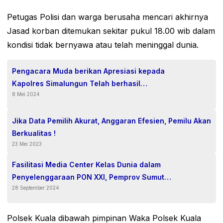
Petugas Polisi dan warga berusaha mencari akhirnya
Jasad korban ditemukan sekitar pukul 18.00 wib dalam
kondisi tidak bernyawa atau telah meninggal dunia.
Pengacara Muda berikan Apresiasi kepada
Kapolres Simalungun Telah berhasil
8 Mei 2024
Amankan 3 diduga Pelaku Pemerkosaan
Jika Data Pemilih Akurat, Anggaran Efesien, Pemilu Akan
Berkualitas !
23 Mei 2023
Fasilitasi Media Center Kelas Dunia dalam
Penyelenggaraan PON XXI, Pemprov Sumut
28 September 2024
Beri Penghargaan untuk Menkominfo.
Polsek Kuala dibawah pimpinan Waka Polsek Kuala