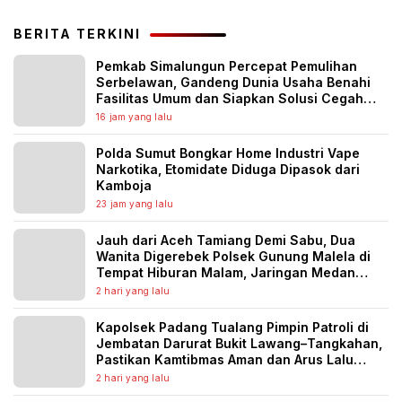
BERITA TERKINI
Pemkab Simalungun Percepat Pemulihan
Serbelawan, Gandeng Dunia Usaha Benahi
Fasilitas Umum dan Siapkan Solusi Cegah
Banjir Berulang
16 jam yang lalu
Polda Sumut Bongkar Home Industri Vape
Narkotika, Etomidate Diduga Dipasok dari
Kamboja
23 jam yang lalu
Jauh dari Aceh Tamiang Demi Sabu, Dua
Wanita Digerebek Polsek Gunung Malela di
Tempat Hiburan Malam, Jaringan Medan
Diburu
2 hari yang lalu
Kapolsek Padang Tualang Pimpin Patroli di
Jembatan Darurat Bukit Lawang–Tangkahan,
Pastikan Kamtibmas Aman dan Arus Lalu
Lintas Lancar
2 hari yang lalu