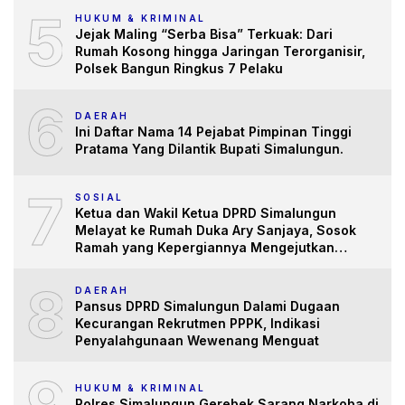
5
HUKUM & KRIMINAL
Jejak Maling “Serba Bisa” Terkuak: Dari
Rumah Kosong hingga Jaringan Terorganisir,
Polsek Bangun Ringkus 7 Pelaku
6
DAERAH
Ini Daftar Nama 14 Pejabat Pimpinan Tinggi
Pratama Yang Dilantik Bupati Simalungun.
7
SOSIAL
Ketua dan Wakil Ketua DPRD Simalungun
Melayat ke Rumah Duka Ary Sanjaya, Sosok
Ramah yang Kepergiannya Mengejutkan
Banyak Pihak
8
DAERAH
Pansus DPRD Simalungun Dalami Dugaan
Kecurangan Rekrutmen PPPK, Indikasi
Penyalahgunaan Wewenang Menguat
9
HUKUM & KRIMINAL
Polres Simalungun Gerebek Sarang Narkoba di