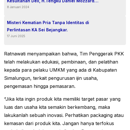
Kesultanan Deli, H.Tengku Daniel Mozzard
8 Januari 2024
Ke Kediaman Ikatan Keluarga Anak Melayu
Dan Suku Serumpun Di Deli Serdang
Misteri Kematian Pria Tanpa Identitas di
Perlintasan KA Sei Bejangkar.
17 Juni 2025
Ratnawati menyampaikan bahwa, Tim Penggerak PKK
telah melakukan edukasi, pembinaan, dan pelatihan
kepada para pelaku UMKM yang ada di Kabupaten
Simalungun, terkait pengurusan ijin usaha,
pengemasan hingga pemasaran.
“Jika kita ingin produk kita memiliki target pasar yang
luas dan usaha kita semakin berkembang, maka
lakukanlah sebuah inovasi. Perhatikan packaging atau
kemasan dari produk kita. Jangan hanya terfokus