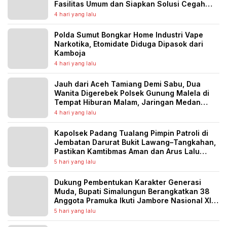
Fasilitas Umum dan Siapkan Solusi Cegah
Banjir Berulang
4 hari yang lalu
Polda Sumut Bongkar Home Industri Vape
Narkotika, Etomidate Diduga Dipasok dari
Kamboja
4 hari yang lalu
Jauh dari Aceh Tamiang Demi Sabu, Dua
Wanita Digerebek Polsek Gunung Malela di
Tempat Hiburan Malam, Jaringan Medan
Diburu
4 hari yang lalu
Kapolsek Padang Tualang Pimpin Patroli di
Jembatan Darurat Bukit Lawang–Tangkahan,
Pastikan Kamtibmas Aman dan Arus Lalu
Lintas Lancar
5 hari yang lalu
Dukung Pembentukan Karakter Generasi
Muda, Bupati Simalungun Berangkatkan 38
Anggota Pramuka Ikuti Jambore Nasional XII
Tahun 2026
5 hari yang lalu