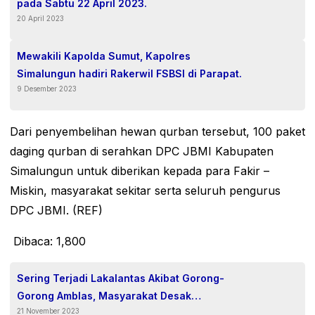
pada Sabtu 22 April 2023.
20 April 2023
Mewakili Kapolda Sumut, Kapolres
Simalungun hadiri Rakerwil FSBSI di Parapat.
9 Desember 2023
Dari penyembelihan hewan qurban tersebut, 100 paket
daging qurban di serahkan DPC JBMI Kabupaten
Simalungun untuk diberikan kepada para Fakir –
Miskin, masyarakat sekitar serta seluruh pengurus
DPC JBMI. (REF)
Dibaca:
1,800
Sering Terjadi Lakalantas Akibat Gorong-
Gorong Amblas, Masyarakat Desak
21 November 2023
Kementerian PUPR RI Segera Perbaiki.