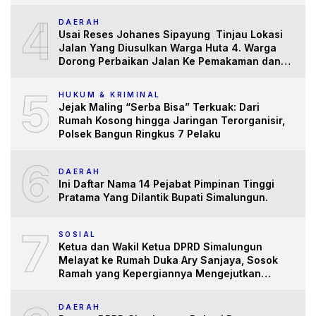
4
DAERAH
Usai Reses Johanes Sipayung Tinjau Lokasi
Jalan Yang Diusulkan Warga Huta 4. Warga
Dorong Perbaikan Jalan Ke Pemakaman dan
Pertanian yang “Memprihatinkan”
5
HUKUM & KRIMINAL
Jejak Maling “Serba Bisa” Terkuak: Dari
Rumah Kosong hingga Jaringan Terorganisir,
Polsek Bangun Ringkus 7 Pelaku
6
DAERAH
Ini Daftar Nama 14 Pejabat Pimpinan Tinggi
Pratama Yang Dilantik Bupati Simalungun.
7
SOSIAL
Ketua dan Wakil Ketua DPRD Simalungun
Melayat ke Rumah Duka Ary Sanjaya, Sosok
Ramah yang Kepergiannya Mengejutkan
Banyak Pihak
DAERAH