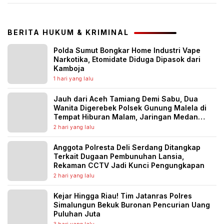
BERITA HUKUM & KRIMINAL
Polda Sumut Bongkar Home Industri Vape
Narkotika, Etomidate Diduga Dipasok dari
Kamboja
1 hari yang lalu
Jauh dari Aceh Tamiang Demi Sabu, Dua
Wanita Digerebek Polsek Gunung Malela di
Tempat Hiburan Malam, Jaringan Medan
Diburu
2 hari yang lalu
Anggota Polresta Deli Serdang Ditangkap
Terkait Dugaan Pembunuhan Lansia,
Rekaman CCTV Jadi Kunci Pengungkapan
2 hari yang lalu
Kejar Hingga Riau! Tim Jatanras Polres
Simalungun Bekuk Buronan Pencurian Uang
Puluhan Juta
3 hari yang lalu