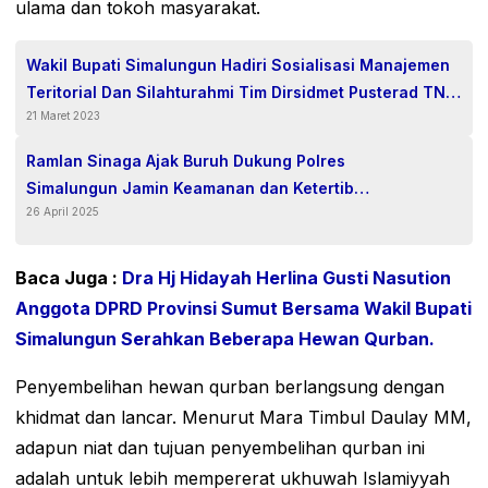
ulama dan tokoh masyarakat.
Wakil Bupati Simalungun Hadiri Sosialisasi Manajemen
Teritorial Dan Silahturahmi Tim Dirsidmet Pusterad TNI
21 Maret 2023
AD.
Ramlan Sinaga Ajak Buruh Dukung Polres
Simalungun Jamin Keamanan dan Ketertiban
26 April 2025
Perayaan Hari Buruh Internasional 2025
Baca Juga :
Dra Hj Hidayah Herlina Gusti Nasution
Anggota DPRD Provinsi Sumut Bersama Wakil Bupati
Simalungun Serahkan Beberapa Hewan Qurban.
Penyembelihan hewan qurban berlangsung dengan
khidmat dan lancar. Menurut Mara Timbul Daulay MM,
adapun niat dan tujuan penyembelihan qurban ini
adalah untuk lebih mempererat ukhuwah Islamiyyah