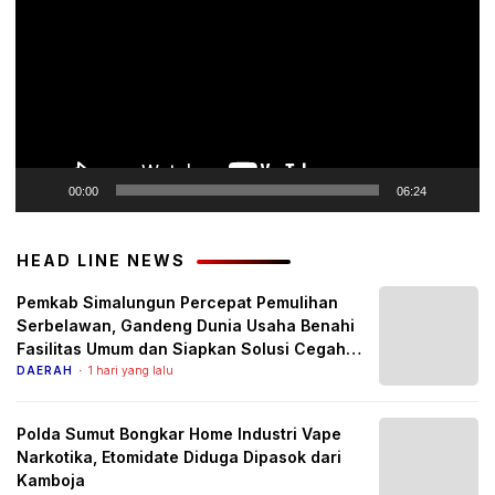
00:00
06:24
HEAD LINE NEWS
Pemkab Simalungun Percepat Pemulihan
Serbelawan, Gandeng Dunia Usaha Benahi
Fasilitas Umum dan Siapkan Solusi Cegah
Banjir Berulang
DAERAH
1 hari yang lalu
Polda Sumut Bongkar Home Industri Vape
Narkotika, Etomidate Diduga Dipasok dari
Kamboja