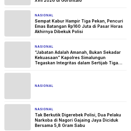
XVII 2026 di Gorontalo
NASIONAL
1 bulan yang lalu
Sempat Kabur Hampir Tiga Pekan, Pencuri
Emas Batangan Rp160 Juta di Pasar Horas
Akhirnya Dibekuk Polisi
NASIONAL
1 bulan yang lalu
“Jabatan Adalah Amanah, Bukan Sekadar
Kekuasaan” Kapolres Simalungun
Tegaskan Integritas dalam Sertijab Tiga
Pejabat Strategis
NASIONAL
2 bulan yang lalu
NASIONAL
2 bulan yang lalu
Tak Berkutik Digerebek Polisi, Dua Pelaku
Narkoba di Nagori Gajaing Jaya Diciduk
Bersama 5,8 Gram Sabu