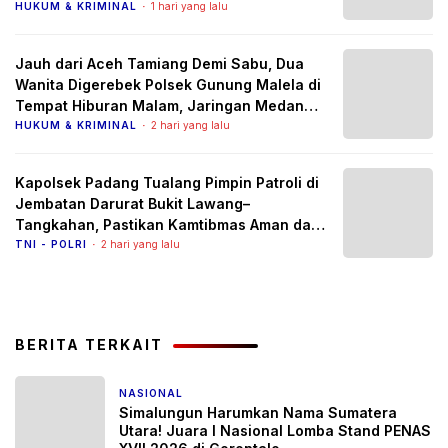
HUKUM & KRIMINAL
1 hari yang lalu
Jauh dari Aceh Tamiang Demi Sabu, Dua
Wanita Digerebek Polsek Gunung Malela di
Tempat Hiburan Malam, Jaringan Medan
Diburu
HUKUM & KRIMINAL
2 hari yang lalu
Kapolsek Padang Tualang Pimpin Patroli di
Jembatan Darurat Bukit Lawang–
Tangkahan, Pastikan Kamtibmas Aman dan
Arus Lalu Lintas Lancar
TNI - POLRI
2 hari yang lalu
BERITA TERKAIT
NASIONAL
1 bulan yang lalu
Simalungun Harumkan Nama Sumatera
Utara! Juara I Nasional Lomba Stand PENAS