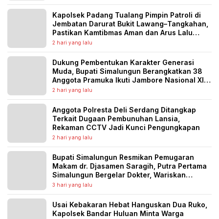
Kapolsek Padang Tualang Pimpin Patroli di
Jembatan Darurat Bukit Lawang–Tangkahan,
Pastikan Kamtibmas Aman dan Arus Lalu
Lintas Lancar
2 hari yang lalu
Dukung Pembentukan Karakter Generasi
Muda, Bupati Simalungun Berangkatkan 38
Anggota Pramuka Ikuti Jambore Nasional XII
Tahun 2026
2 hari yang lalu
Anggota Polresta Deli Serdang Ditangkap
Terkait Dugaan Pembunuhan Lansia,
Rekaman CCTV Jadi Kunci Pengungkapan
2 hari yang lalu
Bupati Simalungun Resmikan Pemugaran
Makam dr. Djasamen Saragih, Putra Pertama
Simalungun Bergelar Dokter, Wariskan
Semangat Pengabdian untuk Generasi
3 hari yang lalu
Penerus
Usai Kebakaran Hebat Hanguskan Dua Ruko,
Kapolsek Bandar Huluan Minta Warga