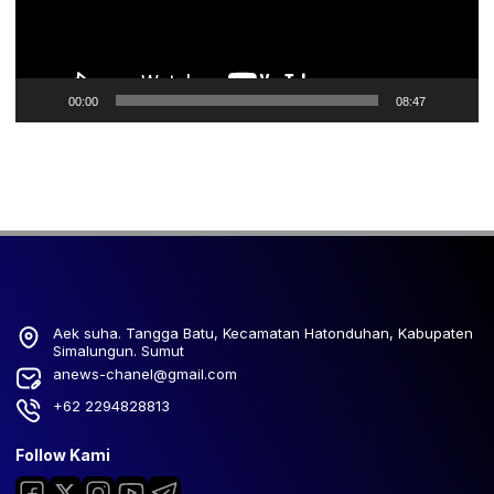
00:00
08:47
Aek suha. Tangga Batu, Kecamatan Hatonduhan, Kabupaten
Simalungun. Sumut
anews-chanel@gmail.com
+62 2294828813
Follow Kami