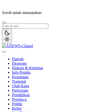
Lewati
ke
Scroll untuk melanjutkan
konten
ANEWS-Chanel
Independen, Lugas & Inspiratif
Daerah
Ekonomi
Hukum & Kriminal
Info Pemilu
Kesehatan
Nasional
Olah Raga
Pariwisata
Pendidikan
Peristiwa
Politik
Religi