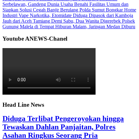
Serbelawan, Gandeng Dunia Usaha Benahi Fasilitas Umum dan
Siapkan Solusi Cegah Banjir Berulang
Polda Sumut Bongkar Home
Industri Vape Narkotika, Etomidate Diduga Dipasok dari Kamboja
Jauh dari Aceh Tamiang Demi Sabu, Dua Wanita Digerebek Polsek
Gunung Malela di Tempat Hiburan Malam, Jaringan Medan Diburu
Youtube ANEWS-Chanel
Head Line News
Diduga Terlibat Pengeroyokan hingga
Tewaskan Dahlan Panjaitan, Polres
Asahan Ringkus Seorang Pria