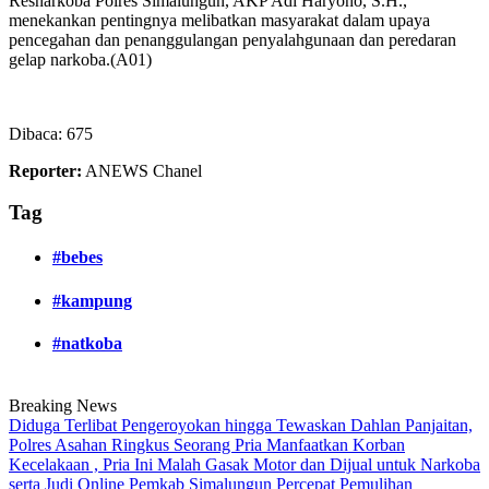
Resnarkoba Polres Simalungun, AKP Adi Haryono, S.H.,
menekankan pentingnya melibatkan masyarakat dalam upaya
pencegahan dan penanggulangan penyalahgunaan dan peredaran
gelap narkoba.(A01)
Dibaca:
675
Reporter:
ANEWS Chanel
Tag
#bebes
#kampung
#natkoba
Breaking News
Diduga Terlibat Pengeroyokan hingga Tewaskan Dahlan Panjaitan,
Polres Asahan Ringkus Seorang Pria
Manfaatkan Korban
Kecelakaan , Pria Ini Malah Gasak Motor dan Dijual untuk Narkoba
serta Judi Online
Pemkab Simalungun Percepat Pemulihan