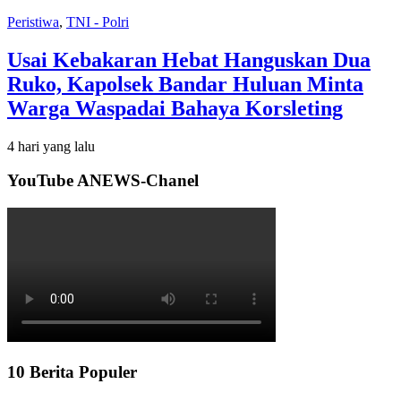
Peristiwa
,
TNI - Polri
Usai Kebakaran Hebat Hanguskan Dua
Ruko, Kapolsek Bandar Huluan Minta
Warga Waspadai Bahaya Korsleting
4 hari yang lalu
YouTube ANEWS-Chanel
10 Berita Populer