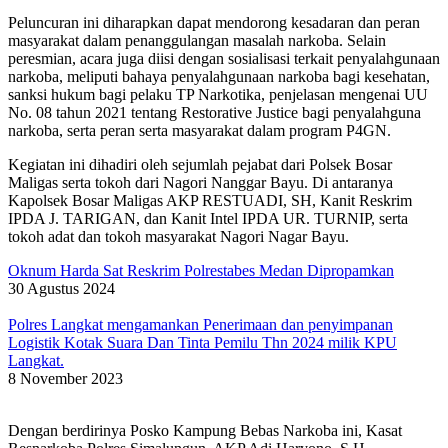
Peluncuran ini diharapkan dapat mendorong kesadaran dan peran
masyarakat dalam penanggulangan masalah narkoba. Selain
peresmian, acara juga diisi dengan sosialisasi terkait penyalahgunaan
narkoba, meliputi bahaya penyalahgunaan narkoba bagi kesehatan,
sanksi hukum bagi pelaku TP Narkotika, penjelasan mengenai UU
No. 08 tahun 2021 tentang Restorative Justice bagi penyalahguna
narkoba, serta peran serta masyarakat dalam program P4GN.
Kegiatan ini dihadiri oleh sejumlah pejabat dari Polsek Bosar
Maligas serta tokoh dari Nagori Nanggar Bayu. Di antaranya
Kapolsek Bosar Maligas AKP RESTUADI, SH, Kanit Reskrim
IPDA J. TARIGAN, dan Kanit Intel IPDA UR. TURNIP, serta
tokoh adat dan tokoh masyarakat Nagori Nagar Bayu.
Oknum Harda Sat Reskrim Polrestabes Medan Dipropamkan
30 Agustus 2024
Polres Langkat mengamankan Penerimaan dan penyimpanan
Logistik Kotak Suara Dan Tinta Pemilu Thn 2024 milik KPU
Langkat.
8 November 2023
Dengan berdirinya Posko Kampung Bebas Narkoba ini, Kasat