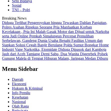
Seni Budaya
Sosial
TNI – Polri
Breaking News
Diduga Terlibat Pengeroyokan hingga Tewaskan Dahlan Panjaitan,
Polres Asahan Ringkus Seorang Pria
Manfaatkan Korban
Kecelakaan , Pria Ini Malah Gasak Motor dan Dijual untuk Narkoba
serta Judi Online
Pemkab Simalungun Percepat Pemulihan
Serbelawan, Gandeng Dunia Usaha Benahi Fasilitas Umum dan
Siapkan Solusi Cegah Banjir Berulang
Polda Sumut Bongkar Home
Industri Vape Narkotika, Etomidate Diduga Dipasok dari Kamboja
Jauh dari Aceh Tamiang Demi Sabu, Dua Wanita Digerebek Polsek
Gunung Malela di Tempat Hiburan Malam, Jaringan Medan Diburu
Menu Sidebar
Daerah
Ekonomi
Hukum & Kriminal
Info Pemilu
Kesehatan
Nasional
Olah Raga
Pariwisata