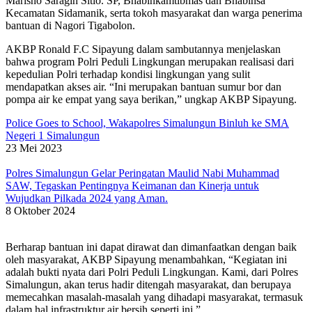
Marisno Saragih Sitio. SP, Bhabinkamtibmas dan Bhabinsa
Kecamatan Sidamanik, serta tokoh masyarakat dan warga penerima
bantuan di Nagori Tigabolon.
AKBP Ronald F.C Sipayung dalam sambutannya menjelaskan
bahwa program Polri Peduli Lingkungan merupakan realisasi dari
kepedulian Polri terhadap kondisi lingkungan yang sulit
mendapatkan akses air. “Ini merupakan bantuan sumur bor dan
pompa air ke empat yang saya berikan,” ungkap AKBP Sipayung.
Police Goes to School, Wakapolres Simalungun Binluh ke SMA
Negeri 1 Simalungun
23 Mei 2023
Polres Simalungun Gelar Peringatan Maulid Nabi Muhammad
SAW, Tegaskan Pentingnya Keimanan dan Kinerja untuk
Wujudkan Pilkada 2024 yang Aman.
8 Oktober 2024
Berharap bantuan ini dapat dirawat dan dimanfaatkan dengan baik
oleh masyarakat, AKBP Sipayung menambahkan, “Kegiatan ini
adalah bukti nyata dari Polri Peduli Lingkungan. Kami, dari Polres
Simalungun, akan terus hadir ditengah masyarakat, dan berupaya
memecahkan masalah-masalah yang dihadapi masyarakat, termasuk
dalam hal infrastruktur air bersih seperti ini.”