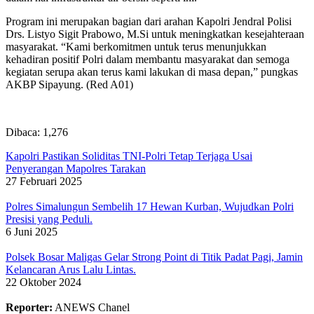
Program ini merupakan bagian dari arahan Kapolri Jendral Polisi
Drs. Listyo Sigit Prabowo, M.Si untuk meningkatkan kesejahteraan
masyarakat. “Kami berkomitmen untuk terus menunjukkan
kehadiran positif Polri dalam membantu masyarakat dan semoga
kegiatan serupa akan terus kami lakukan di masa depan,” pungkas
AKBP Sipayung. (Red A01)
Dibaca:
1,276
Kapolri Pastikan Soliditas TNI-Polri Tetap Terjaga Usai
Penyerangan Mapolres Tarakan
27 Februari 2025
Polres Simalungun Sembelih 17 Hewan Kurban, Wujudkan Polri
Presisi yang Peduli.
6 Juni 2025
Polsek Bosar Maligas Gelar Strong Point di Titik Padat Pagi, Jamin
Kelancaran Arus Lalu Lintas.
22 Oktober 2024
Reporter:
ANEWS Chanel