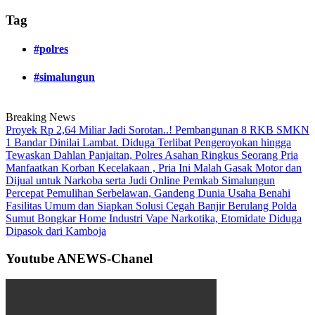
Tag
#polres
#simalungun
Breaking News
Proyek Rp 2,64 Miliar Jadi Sorotan..! Pembangunan 8 RKB SMKN
1 Bandar Dinilai Lambat.
Diduga Terlibat Pengeroyokan hingga
Tewaskan Dahlan Panjaitan, Polres Asahan Ringkus Seorang Pria
Manfaatkan Korban Kecelakaan , Pria Ini Malah Gasak Motor dan
Dijual untuk Narkoba serta Judi Online
Pemkab Simalungun
Percepat Pemulihan Serbelawan, Gandeng Dunia Usaha Benahi
Fasilitas Umum dan Siapkan Solusi Cegah Banjir Berulang
Polda
Sumut Bongkar Home Industri Vape Narkotika, Etomidate Diduga
Dipasok dari Kamboja
Youtube ANEWS-Chanel