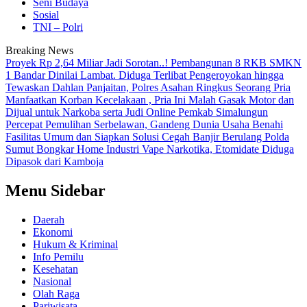
Seni Budaya
Sosial
TNI – Polri
Breaking News
Proyek Rp 2,64 Miliar Jadi Sorotan..! Pembangunan 8 RKB SMKN
1 Bandar Dinilai Lambat.
Diduga Terlibat Pengeroyokan hingga
Tewaskan Dahlan Panjaitan, Polres Asahan Ringkus Seorang Pria
Manfaatkan Korban Kecelakaan , Pria Ini Malah Gasak Motor dan
Dijual untuk Narkoba serta Judi Online
Pemkab Simalungun
Percepat Pemulihan Serbelawan, Gandeng Dunia Usaha Benahi
Fasilitas Umum dan Siapkan Solusi Cegah Banjir Berulang
Polda
Sumut Bongkar Home Industri Vape Narkotika, Etomidate Diduga
Dipasok dari Kamboja
Menu Sidebar
Daerah
Ekonomi
Hukum & Kriminal
Info Pemilu
Kesehatan
Nasional
Olah Raga
Pariwisata