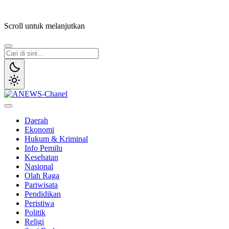
Lewati
ke
Scroll untuk melanjutkan
konten
ANEWS-Chanel
Independen, Lugas & Inspiratif
Daerah
Ekonomi
Hukum & Kriminal
Info Pemilu
Kesehatan
Nasional
Olah Raga
Pariwisata
Pendidikan
Peristiwa
Politik
Religi