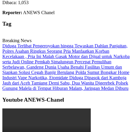
Dibaca:
1,053
Reporter:
ANEWS Chanel
Tag
Breaking News
Diduga Terlibat Pengeroyokan hingga Tewaskan Dahlan Panjaitan,
Polres Asahan Ringkus Seorang Pria
Manfaatkan Korban
Kecelakaan , Pria Ini Malah Gasak Motor dan Dijual untuk Narkoba
serta Judi Online
Pemkab Simalungun Percepat Pemulihan
Serbelawan, Gandeng Dunia Usaha Benahi Fasilitas Umum dan
Siapkan Solusi Cegah Banjir Berulang
Polda Sumut Bongkar Home
Industri Vape Narkotika, Etomidate Diduga Dipasok dari Kamboja
Jauh dari Aceh Tamiang Demi Sabu, Dua Wanita Digerebek Polsek
Gunung Malela di Tempat Hiburan Malam, Jaringan Medan Diburu
Youtube ANEWS-Chanel