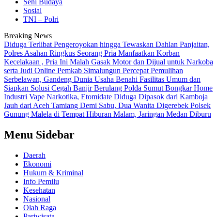
Seni Budaya
Sosial
TNI – Polri
Breaking News
Diduga Terlibat Pengeroyokan hingga Tewaskan Dahlan Panjaitan,
Polres Asahan Ringkus Seorang Pria
Manfaatkan Korban
Kecelakaan , Pria Ini Malah Gasak Motor dan Dijual untuk Narkoba
serta Judi Online
Pemkab Simalungun Percepat Pemulihan
Serbelawan, Gandeng Dunia Usaha Benahi Fasilitas Umum dan
Siapkan Solusi Cegah Banjir Berulang
Polda Sumut Bongkar Home
Industri Vape Narkotika, Etomidate Diduga Dipasok dari Kamboja
Jauh dari Aceh Tamiang Demi Sabu, Dua Wanita Digerebek Polsek
Gunung Malela di Tempat Hiburan Malam, Jaringan Medan Diburu
Menu Sidebar
Daerah
Ekonomi
Hukum & Kriminal
Info Pemilu
Kesehatan
Nasional
Olah Raga
Pariwisata