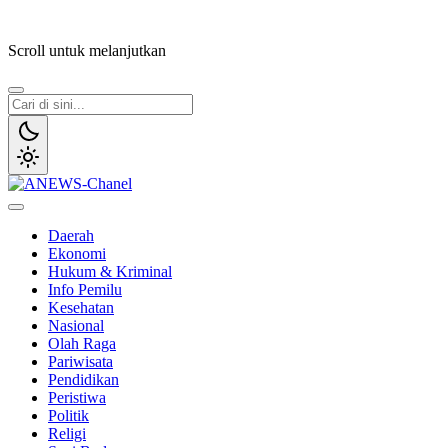
Lewati
ke
Scroll untuk melanjutkan
konten
ANEWS-Chanel
Independen, Lugas & Inspiratif
Daerah
Ekonomi
Hukum & Kriminal
Info Pemilu
Kesehatan
Nasional
Olah Raga
Pariwisata
Pendidikan
Peristiwa
Politik
Religi