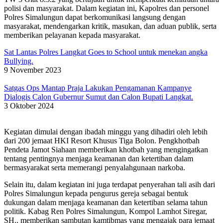
polisi dan masyarakat. Dalam kegiatan ini, Kapolres dan personel
Polres Simalungun dapat berkomunikasi langsung dengan
masyarakat, mendengarkan kritik, masukan, dan aduan publik, serta
memberikan pelayanan kepada masyarakat.
Sat Lantas Polres Langkat Goes to School untuk menekan angka
Bullying.
9 November 2023
Satgas Ops Mantap Praja Lakukan Pengamanan Kampanye
Dialogis Calon Gubernur Sumut dan Calon Bupati Langkat.
3 Oktober 2024
Kegiatan dimulai dengan ibadah minggu yang dihadiri oleh lebih
dari 200 jemaat HKI Resort Khusus Tiga Bolon. Pengkhotbah
Pendeta Jamot Siahaan memberikan khotbah yang mengingatkan
tentang pentingnya menjaga keamanan dan ketertiban dalam
bermasyarakat serta memerangi penyalahgunaan narkoba.
Selain itu, dalam kegiatan ini juga terdapat penyerahan tali asih dari
Polres Simalungun kepada pengurus gereja sebagai bentuk
dukungan dalam menjaga keamanan dan ketertiban selama tahun
politik. Kabag Ren Polres Simalungun, Kompol Lamhot Siregar,
SH., memberikan sambutan kamtibmas yang mengajak para jemaat