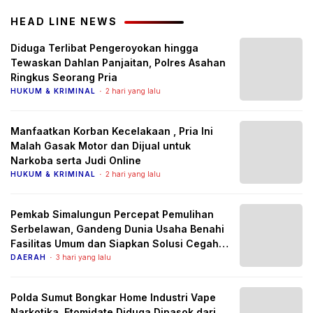
HEAD LINE NEWS
Diduga Terlibat Pengeroyokan hingga
Tewaskan Dahlan Panjaitan, Polres Asahan
Ringkus Seorang Pria
HUKUM & KRIMINAL
2 hari yang lalu
Manfaatkan Korban Kecelakaan , Pria Ini
Malah Gasak Motor dan Dijual untuk
Narkoba serta Judi Online
HUKUM & KRIMINAL
2 hari yang lalu
Pemkab Simalungun Percepat Pemulihan
Serbelawan, Gandeng Dunia Usaha Benahi
Fasilitas Umum dan Siapkan Solusi Cegah
Banjir Berulang
DAERAH
3 hari yang lalu
Polda Sumut Bongkar Home Industri Vape
Narkotika, Etomidate Diduga Dipasok dari