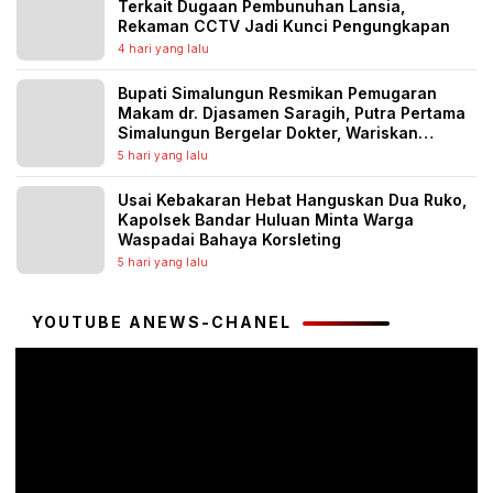
Terkait Dugaan Pembunuhan Lansia,
Rekaman CCTV Jadi Kunci Pengungkapan
4 hari yang lalu
Bupati Simalungun Resmikan Pemugaran
Makam dr. Djasamen Saragih, Putra Pertama
Simalungun Bergelar Dokter, Wariskan
Semangat Pengabdian untuk Generasi
5 hari yang lalu
Penerus
Usai Kebakaran Hebat Hanguskan Dua Ruko,
Kapolsek Bandar Huluan Minta Warga
Waspadai Bahaya Korsleting
5 hari yang lalu
YOUTUBE ANEWS-CHANEL
Pemutar
Video