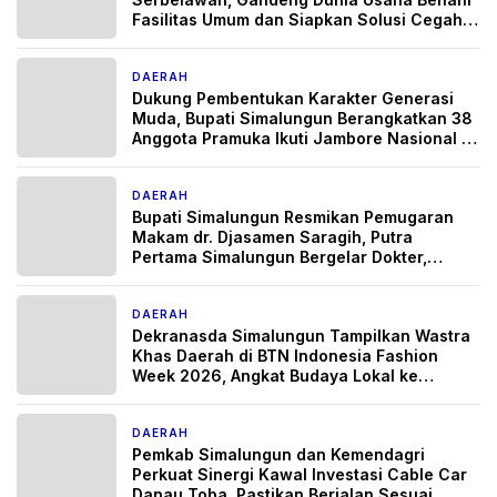
Fasilitas Umum dan Siapkan Solusi Cegah
Banjir Berulang
DAERAH
4 hari yang lalu
Dukung Pembentukan Karakter Generasi
Muda, Bupati Simalungun Berangkatkan 38
Anggota Pramuka Ikuti Jambore Nasional XII
Tahun 2026
DAERAH
5 hari yang lalu
Bupati Simalungun Resmikan Pemugaran
Makam dr. Djasamen Saragih, Putra
Pertama Simalungun Bergelar Dokter,
Wariskan Semangat Pengabdian untuk
Generasi Penerus
DAERAH
6 hari yang lalu
Dekranasda Simalungun Tampilkan Wastra
Khas Daerah di BTN Indonesia Fashion
Week 2026, Angkat Budaya Lokal ke
Panggung Nasional
DAERAH
6 hari yang lalu
Pemkab Simalungun dan Kemendagri
Perkuat Sinergi Kawal Investasi Cable Car
Danau Toba, Pastikan Berjalan Sesuai