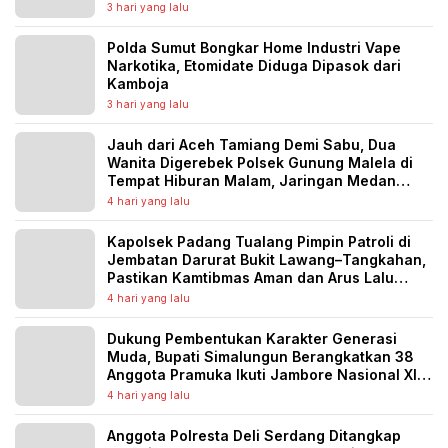
Banjir Berulang
3 hari yang lalu
Polda Sumut Bongkar Home Industri Vape
Narkotika, Etomidate Diduga Dipasok dari
Kamboja
3 hari yang lalu
Jauh dari Aceh Tamiang Demi Sabu, Dua
Wanita Digerebek Polsek Gunung Malela di
Tempat Hiburan Malam, Jaringan Medan
Diburu
4 hari yang lalu
Kapolsek Padang Tualang Pimpin Patroli di
Jembatan Darurat Bukit Lawang–Tangkahan,
Pastikan Kamtibmas Aman dan Arus Lalu
Lintas Lancar
4 hari yang lalu
Dukung Pembentukan Karakter Generasi
Muda, Bupati Simalungun Berangkatkan 38
Anggota Pramuka Ikuti Jambore Nasional XII
Tahun 2026
4 hari yang lalu
Anggota Polresta Deli Serdang Ditangkap