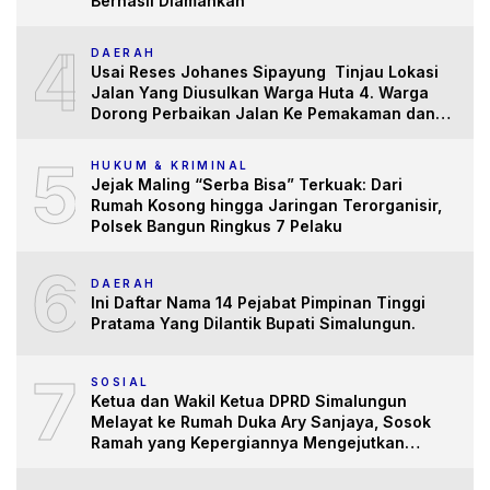
Berhasil Diamankan
4
DAERAH
Usai Reses Johanes Sipayung Tinjau Lokasi
Jalan Yang Diusulkan Warga Huta 4. Warga
Dorong Perbaikan Jalan Ke Pemakaman dan
Pertanian yang “Memprihatinkan”
5
HUKUM & KRIMINAL
Jejak Maling “Serba Bisa” Terkuak: Dari
Rumah Kosong hingga Jaringan Terorganisir,
Polsek Bangun Ringkus 7 Pelaku
6
DAERAH
Ini Daftar Nama 14 Pejabat Pimpinan Tinggi
Pratama Yang Dilantik Bupati Simalungun.
7
SOSIAL
Ketua dan Wakil Ketua DPRD Simalungun
Melayat ke Rumah Duka Ary Sanjaya, Sosok
Ramah yang Kepergiannya Mengejutkan
Banyak Pihak