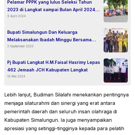
Pelamar PPPK yang lulus Seleksi Tahun
2023 di Langkat sampai Bulan April 2024
9 April 2024
belum terima SK pengangkatan.
Bupati Simalungun Dan Keluarga
Melaksanakan Ibadah Minggu Bersama
3 September 2023
Jemaat GKPS Huta Baru Resort Raya Huluan.
Pj Bupati Langkat H.M.Faisal Hasrimy Lepas
462 Jemaah JCH Kabupaten Langkat
19 Mei 2024
Lebih lanjut, Budiman Silalahi menekankan pentingnya
menjaga silaturahmi dan sinergi yang erat antara
pemerintah daerah dan seluruh insan olahraga di
Kabupaten Simalungun. Ia juga menyampaikan
apresiasi yang setinggi-tingginya kepada para pelatih