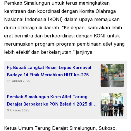
Pemkab Simalungun untuk terus meningkatkan
kemitraan dan koordinasi dengan Komite Olahraga
Nasional Indonesia (KONI) dalam upaya memajukan
dunia olahraga di daerah. “Ke depan, kami akan lebih
erat bermitra dan berkoordinasi dengan KONI untuk
merumuskan program-program pembinaan atlet yang
lebih efektif dan berkelanjutan,” janjinya.
Pj. Bupati Langkat Resmi Lepas Karnaval
Budaya 14 Etnik Meriahkan HUT ke-275
17 Januari 2025
Langkat.
Pemkab Simalungun Kirim Atlet Tarung
Derajat Berbakat ke PON Beladiri 2025 di
9 Oktober 2025
Kudus: Harapan dan Dukungan Penuh
Mengiringi Langkah Ramadhan Fitra.
Ketua Umum Tarung Derajat Simalungun, Sukoso,