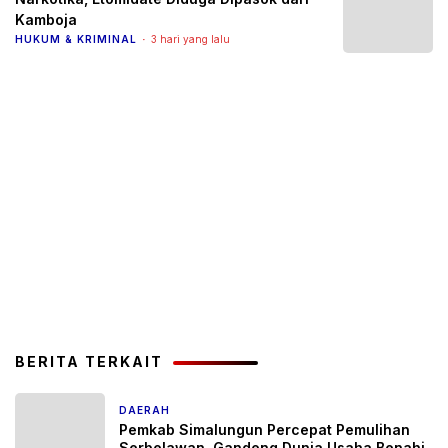
Kamboja
HUKUM & KRIMINAL
3 hari yang lalu
BERITA TERKAIT
DAERAH
3 hari yang lalu
Pemkab Simalungun Percepat Pemulihan
Serbelawan, Gandeng Dunia Usaha Benahi