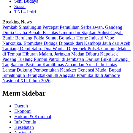
Seni Budaya
Sosial
TNI – Polri
Breaking News
Pemkab Simalungun Percepat Pemulihan Serbelawan, Gandeng
Dunia Usaha Benahi Fasilitas Umum dan Siapkan Solusi Cegah
Banjir Berulang
Polda Sumut Bongkar Home Industri Vape
Narkotika, Etomidate Diduga Dipasok dari Kamboja
Jauh dari Aceh
Tamiang Demi Sabu, Dua Wanita Digerebek Polsek Gunung Malela
di Tempat Hiburan Malam, Jaringan Medan Diburu
Kapolsek
Padang Tualang Pimpin Patroli di Jembatan Darurat Bukit Lawang–
Tangkahan, Pastikan Kamtibmas Aman dan Arus Lalu Lintas
Lancar
Dukung Pembentukan Karakter Generasi Muda, Bupati
Simalungun Berangkatkan 38 Anggota Pramuka Ikuti Jambore
Nasional XII Tahun 2026
Menu Sidebar
Daerah
Ekonomi
Hukum & Kriminal
Info Pemilu
Kesehatan
Nasional