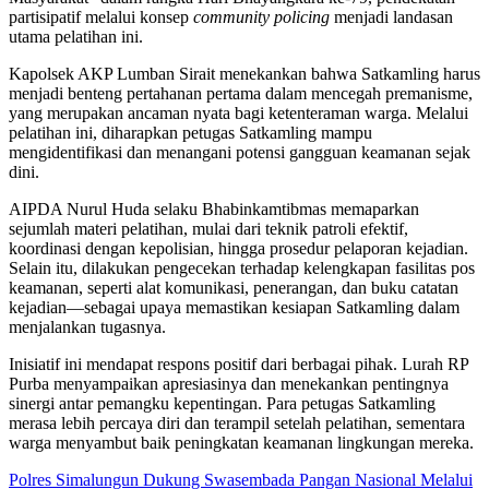
partisipatif melalui konsep
community policing
menjadi landasan
utama pelatihan ini.
Kapolsek AKP Lumban Sirait menekankan bahwa Satkamling harus
menjadi benteng pertahanan pertama dalam mencegah premanisme,
yang merupakan ancaman nyata bagi ketenteraman warga. Melalui
pelatihan ini, diharapkan petugas Satkamling mampu
mengidentifikasi dan menangani potensi gangguan keamanan sejak
dini.
AIPDA Nurul Huda selaku Bhabinkamtibmas memaparkan
sejumlah materi pelatihan, mulai dari teknik patroli efektif,
koordinasi dengan kepolisian, hingga prosedur pelaporan kejadian.
Selain itu, dilakukan pengecekan terhadap kelengkapan fasilitas pos
keamanan, seperti alat komunikasi, penerangan, dan buku catatan
kejadian—sebagai upaya memastikan kesiapan Satkamling dalam
menjalankan tugasnya.
Inisiatif ini mendapat respons positif dari berbagai pihak. Lurah RP
Purba menyampaikan apresiasinya dan menekankan pentingnya
sinergi antar pemangku kepentingan. Para petugas Satkamling
merasa lebih percaya diri dan terampil setelah pelatihan, sementara
warga menyambut baik peningkatan keamanan lingkungan mereka.
Polres Simalungun Dukung Swasembada Pangan Nasional Melalui