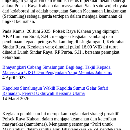
lingkungan yang aman dan kondusif terus diperkuat melalui sinergi
antara Polsek Raya Kahean dan masyarakat. Salah satu wujud nyata
dari kolaborasi ini adalah penguatan Satuan Keamanan Lingkungan
(Satkamling) sebagai garda terdepan dalam menjaga keamanan di
tingkat kelurahan.
Pada Kamis, 26 Juni 2025, Polsek Raya Kahean yang dipimpin
AKP Lumban Sirait, S.H., menggelar kegiatan sambang dan
pembinaan kepada petugas Satkamling di Lingkungan I, Kelurahan
Sindar Raya. Kegiatan yang dimulai pukul 16.00 WIB ini turut
dihadiri Lurah Sindar Raya, RP Purba, S.H., bersama perangkat
kelurahan.
Bhayangkari Cabang Simalungun Bagi-bagi Takjil Kepada
Mahasiswa UISU Dan Pengendara Yang Melintas Jalinsum.
4 April 2023
Kapolres Simalungun Wakili Kapolda Sumut Gelar Safari
Ramadan, Pererat Ukhuwah Bersama Ulama
14 Maret 2026
Kegiatan pembinaan ini merupakan bagian dari strategi proaktif
Polsek Raya Kahean dalam menjaga keamanan dan ketertiban
masyarakat (kamtibmas). Mengusung semangat “Polri untuk
Masyarakat” dalam rangka Hari Bhayangkara ke-79, pendekatan