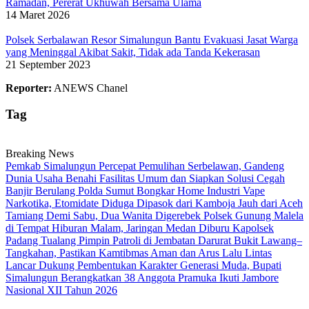
Ramadan, Pererat Ukhuwah Bersama Ulama
14 Maret 2026
Polsek Serbalawan Resor Simalungun Bantu Evakuasi Jasat Warga
yang Meninggal Akibat Sakit, Tidak ada Tanda Kekerasan
21 September 2023
Reporter:
ANEWS Chanel
Tag
Breaking News
Pemkab Simalungun Percepat Pemulihan Serbelawan, Gandeng
Dunia Usaha Benahi Fasilitas Umum dan Siapkan Solusi Cegah
Banjir Berulang
Polda Sumut Bongkar Home Industri Vape
Narkotika, Etomidate Diduga Dipasok dari Kamboja
Jauh dari Aceh
Tamiang Demi Sabu, Dua Wanita Digerebek Polsek Gunung Malela
di Tempat Hiburan Malam, Jaringan Medan Diburu
Kapolsek
Padang Tualang Pimpin Patroli di Jembatan Darurat Bukit Lawang–
Tangkahan, Pastikan Kamtibmas Aman dan Arus Lalu Lintas
Lancar
Dukung Pembentukan Karakter Generasi Muda, Bupati
Simalungun Berangkatkan 38 Anggota Pramuka Ikuti Jambore
Nasional XII Tahun 2026