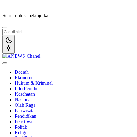
Lewati
ke
Scroll untuk melanjutkan
konten
ANEWS-Chanel
Independen, Lugas & Inspiratif
Daerah
Ekonomi
Hukum & Kriminal
Info Pemilu
Kesehatan
Nasional
Olah Raga
Pariwisata
Pendidikan
Peristiwa
Politik
Religi