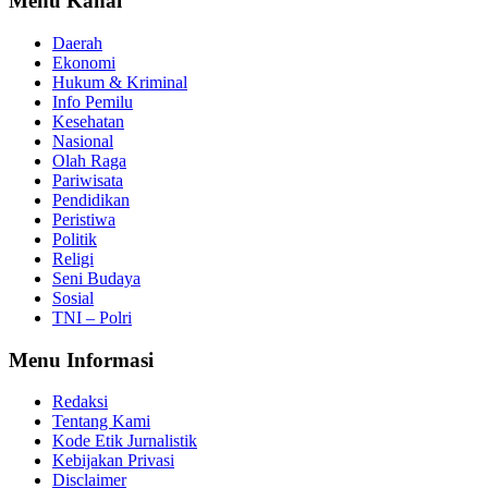
Menu Kanal
Daerah
Ekonomi
Hukum & Kriminal
Info Pemilu
Kesehatan
Nasional
Olah Raga
Pariwisata
Pendidikan
Peristiwa
Politik
Religi
Seni Budaya
Sosial
TNI – Polri
Menu Informasi
Redaksi
Tentang Kami
Kode Etik Jurnalistik
Kebijakan Privasi
Disclaimer